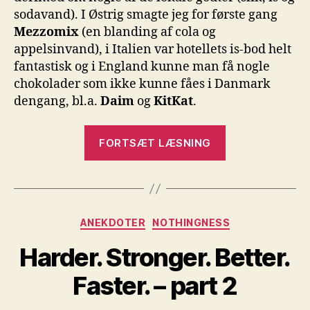
sodavand). I Østrig smagte jeg for første gang
Mezzomix
(en blanding af cola og
appelsinvand), i Italien var hotellets is-bod helt
fantastisk og i England kunne man få nogle
chokolader som ikke kunne fåes i Danmark
dengang, bl.a.
Daim
og
KitKat
.
“Feriegodter
FORTSÆT LÆSNING
(eller
Thailand
2012)”
Kategorier
ANEKDOTER
NOTHINGNESS
Harder. Stronger. Better.
Faster. – part 2