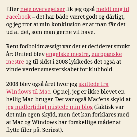
Efter
nøje overvejelser
fik jeg også
meldt mig til
Facebook
– det har både været godt og dårligt,
og jeg tror at min konklusion er at man får det
ud af det, som man gerne vil have.
Rent fodboldmæssigt var det et decideret smukt
år: United blev
engelske mestre
,
europæiske
mestre
og til sidst i 2008 lykkedes det også at
vinde verdensmesterskabet for klubhold.
2008 blev også året hvor jeg
skiftede fra
Windows til Mac
. Og nej, jeg er ikke blevet en
hellig Mac-bruger. Det var også Mac’ens skyld at
jeg midlertidigt mistede min blog
(faktisk var
det min egen skyld, men det kan forklares med
at Mac og Windows har forskellige måder at
flytte filer på. Seriøst).