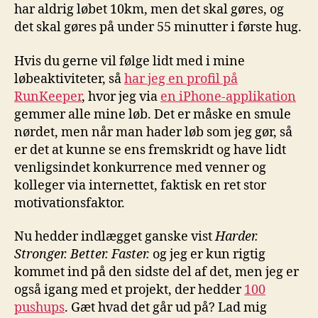
har aldrig løbet 10km, men det skal gøres, og
det skal gøres på under 55 minutter i første hug.
Hvis du gerne vil følge lidt med i mine
løbeaktiviteter, så
har jeg en profil på
RunKeeper
, hvor jeg via
en iPhone-applikation
gemmer alle mine løb. Det er måske en smule
nørdet, men når man hader løb som jeg gør, så
er det at kunne se ens fremskridt og have lidt
venligsindet konkurrence med venner og
kolleger via internettet, faktisk en ret stor
motivationsfaktor.
Nu hedder indlægget ganske vist
Harder.
Stronger. Better. Faster.
og jeg er kun rigtig
kommet ind på den sidste del af det, men jeg er
også igang med et projekt, der hedder
100
pushups
. Gæt hvad det går ud på? Lad mig