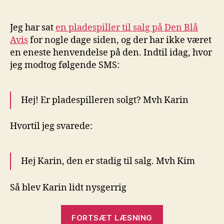
Huh
Den
fors
Jeg har sat
en pladespiller til salg på Den Blå
jeg
Avis
for nogle dage siden, og der har ikke været
så
en eneste henvendelse på den. Indtil idag, hvor
ikke
jeg modtog følgende SMS:
Hej! Er pladespilleren solgt? Mvh Karin
Hvortil jeg svarede:
Hej Karin, den er stadig til salg. Mvh Kim
Så blev Karin lidt nysgerrig
“Huh?
FORTSÆT LÆSNING