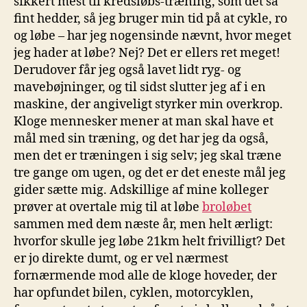
sikkert mest til kredsløbs-træning, som det så
fint hedder, så jeg bruger min tid på at cykle, ro
og løbe – har jeg nogensinde nævnt, hvor meget
jeg hader at løbe? Nej? Det er ellers ret meget!
Derudover får jeg også lavet lidt ryg- og
mavebøjninger, og til sidst slutter jeg af i en
maskine, der angiveligt styrker min overkrop.
Kloge mennesker mener at man skal have et
mål med sin træning, og det har jeg da også,
men det er træningen i sig selv; jeg skal træne
tre gange om ugen, og det er det eneste mål jeg
gider sætte mig. Adskillige af mine kolleger
prøver at overtale mig til at løbe
broløbet
sammen med dem næste år, men helt ærligt:
hvorfor skulle jeg løbe 21km helt frivilligt? Det
er jo direkte dumt, og er vel nærmest
fornærmende mod alle de kloge hoveder, der
har opfundet bilen, cyklen, motorcyklen,