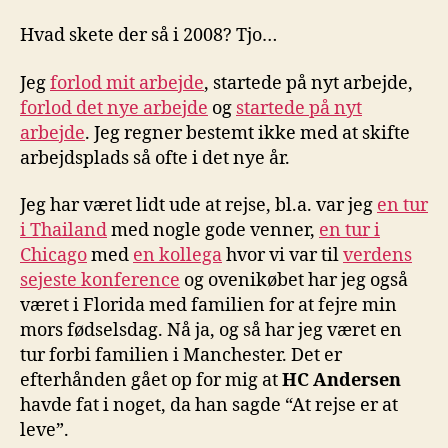
Hvad skete der så i 2008? Tjo…
Jeg
forlod mit arbejde
, startede på nyt arbejde,
forlod det nye arbejde
og
startede på nyt
arbejde
. Jeg regner bestemt ikke med at skifte
arbejdsplads så ofte i det nye år.
Jeg har været lidt ude at rejse, bl.a. var jeg
en tur
i Thailand
med nogle gode venner,
en tur i
Chicago
med
en kollega
hvor vi var til
verdens
sejeste konference
og ovenikøbet har jeg også
været i Florida med familien for at fejre min
mors fødselsdag. Nå ja, og så har jeg været en
tur forbi familien i Manchester. Det er
efterhånden gået op for mig at
HC Andersen
havde fat i noget, da han sagde “At rejse er at
leve”.