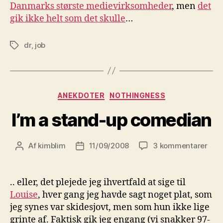
Danmarks største medievirksomheder
, men
det
gik ikke helt som det skulle
…
dr
,
job
Tags
Kategorier
ANEKDOTER
NOTHINGNESS
I’m a stand-up comedian
til
Af
kimblim
11/09/2008
3 kommentarer
Indlægsforfatter
Indlægsdato
I’m
a
stan
.. eller, det plejede jeg ihvertfald at sige til
up
Louise
, hver gang jeg havde sagt noget plat, som
com
jeg synes var skidesjovt, men som hun ikke lige
grinte af. Faktisk gik jeg engang (vi snakker 97-