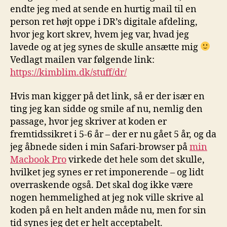
endte jeg med at sende en hurtig mail til en
person ret højt oppe i DR’s digitale afdeling,
hvor jeg kort skrev, hvem jeg var, hvad jeg
lavede og at jeg synes de skulle ansætte mig
Vedlagt mailen var følgende link:
https://kimblim.dk/stuff/dr/
Hvis man kigger på det link, så er der især en
ting jeg kan sidde og smile af nu, nemlig den
passage, hvor jeg skriver at koden er
fremtidssikret i 5-6 år – der er nu gået 5 år, og da
jeg åbnede siden i min Safari-browser på
min
Macbook Pro
virkede det hele som det skulle,
hvilket jeg synes er ret imponerende – og lidt
overraskende også. Det skal dog ikke være
nogen hemmelighed at jeg nok ville skrive al
koden på en helt anden måde nu, men for sin
tid synes jeg det er helt acceptabelt.