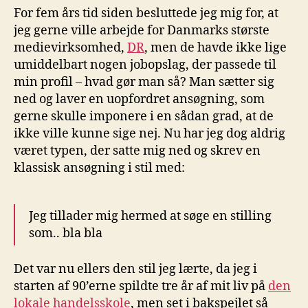
min
For fem års tid siden besluttede jeg mig for, at
ans
jeg gerne ville arbejde for Danmarks største
til
medievirksomhed,
DR
, men de havde ikke lige
DR
umiddelbart nogen jobopslag, der passede til
min profil – hvad gør man så? Man sætter sig
ned og laver en uopfordret ansøgning, som
gerne skulle imponere i en sådan grad, at de
ikke ville kunne sige nej. Nu har jeg dog aldrig
været typen, der satte mig ned og skrev en
klassisk ansøgning i stil med:
Jeg tillader mig hermed at søge en stilling
som.. bla bla
Det var nu ellers den stil jeg lærte, da jeg i
starten af 90’erne spildte tre år af mit liv på
den
lokale handelsskole
, men set i bakspejlet så