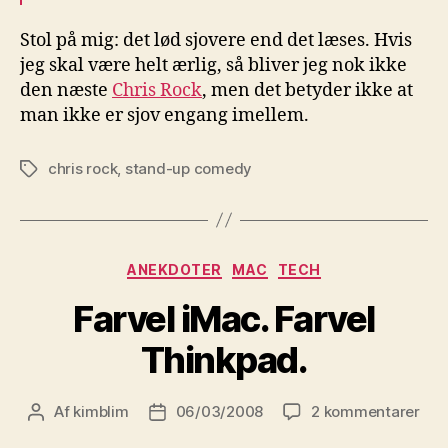
Stol på mig: det lød sjovere end det læses. Hvis
jeg skal være helt ærlig, så bliver jeg nok ikke
den næste
Chris Rock
, men det betyder ikke at
man ikke er sjov engang imellem.
chris rock
,
stand-up comedy
Tags
Kategorier
ANEKDOTER
MAC
TECH
Farvel iMac. Farvel
Thinkpad.
til
Af
kimblim
06/03/2008
2 kommentarer
Indlægsforfatter
Indlægsdato
Far