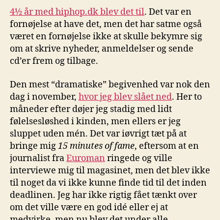
4½ år med hiphop.dk blev det til
. Det var en
fornøjelse at have det, men det har satme også
været en fornøjelse ikke at skulle bekymre sig
om at skrive nyheder, anmeldelser og sende
cd’er frem og tilbage.
Den mest “dramatiske” begivenhed var nok den
dag i november,
hvor jeg blev slået ned
. Her to
måneder efter døjer jeg stadig med lidt
følelsesløshed i kinden, men ellers er jeg
sluppet uden mén. Det var iøvrigt tæt på at
bringe mig
15 minutes of fame
, eftersom at en
journalist fra
Euroman
ringede og ville
interviewe mig til magasinet, men det blev ikke
til noget da vi ikke kunne finde tid til det inden
deadlinen. Jeg har ikke rigtig fået tænkt over
om det ville være en god idé eller ej at
medvirke, men nu blev det under alle