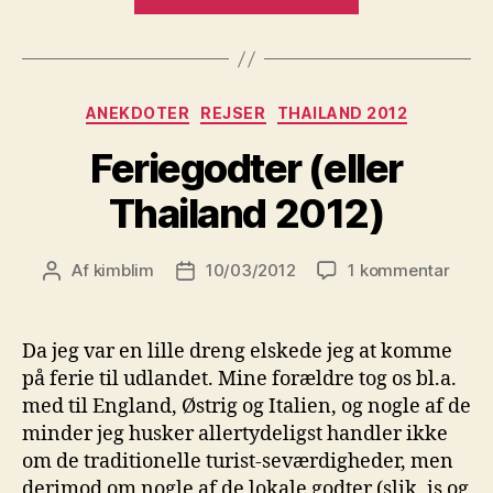
Den
forstår
jeg
så
Kategorier
ANEKDOTER
REJSER
THAILAND 2012
ikke”
Feriegodter (eller
Thailand 2012)
til
Af
kimblim
10/03/2012
1 kommentar
Indlægsforfatter
Indlægsdato
Ferie
(eller
Thail
Da jeg var en lille dreng elskede jeg at komme
2012)
på ferie til udlandet. Mine forældre tog os bl.a.
med til England, Østrig og Italien, og nogle af de
minder jeg husker allertydeligst handler ikke
om de traditionelle turist-seværdigheder, men
derimod om nogle af de lokale godter (slik, is og