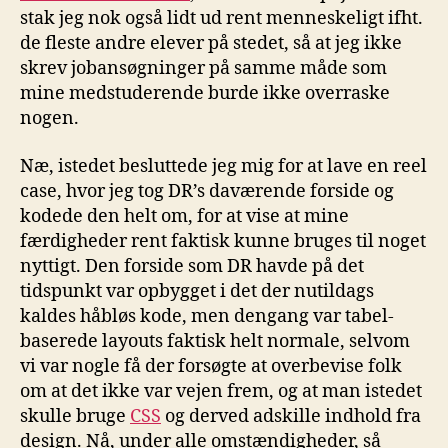
stak jeg nok også lidt ud rent menneskeligt ifht.
de fleste andre elever på stedet, så at jeg ikke
skrev jobansøgninger på samme måde som
mine medstuderende burde ikke overraske
nogen.
Næ, istedet besluttede jeg mig for at lave en reel
case, hvor jeg tog DR’s daværende forside og
kodede den helt om, for at vise at mine
færdigheder rent faktisk kunne bruges til noget
nyttigt. Den forside som DR havde på det
tidspunkt var opbygget i det der nutildags
kaldes håbløs kode, men dengang var tabel-
baserede layouts faktisk helt normale, selvom
vi var nogle få der forsøgte at overbevise folk
om at det ikke var vejen frem, og at man istedet
skulle bruge
CSS
og derved adskille indhold fra
design. Nå, under alle omstændigheder, så