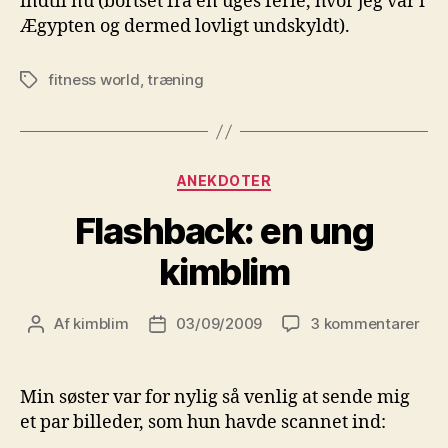
indtil nu (bortset fra en uges ferie, hvor jeg var i
Ægypten og dermed lovligt undskyldt).
fitness world
,
træning
Tags
Kategorier
ANEKDOTER
Flashback: en ung
kimblim
til
Af
kimblim
03/09/2009
3 kommentarer
Indlægsforfatter
Indlægsdato
Fla
en
ung
Min søster var for nylig så venlig at sende mig
kim
et par billeder, som hun havde scannet ind: