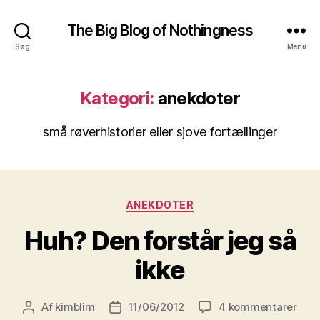
The Big Blog of Nothingness
Søg
Menu
Kategori:
anekdoter
små røverhistorier eller sjove fortællinger
Kategorier
ANEKDOTER
Huh? Den forstår jeg så
ikke
til
Af
kimblim
11/06/2012
4 kommentarer
Indlægsforfatter
Indlægsdato