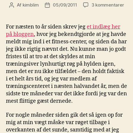
til
Af
kimblim
05/09/2011
3 kommentarer
Indlægsforfatter
Indlægsdato
Hard
Stro
Bett
For næsten to år siden skrev jeg
et indlæg her
Fast
på bloggen
, hvor jeg bekendtgjorde at jeg havde
–
meldt mig ind i et fitness-center, og siden da har
part
jeg ikke rigtig nævnt det. Nu kunne man jo godt
2
fristes til at tro at det skyldes at min
træningsiver lynhurtigt røg på hylden igen,
men det er nu ikke tilfældet – den holdt faktisk
i et helt års tid, og jeg var medlem af
træningscenteret i næsten halvandet år, men de
sidste tre måneder var det ikke fordi jeg var den
mest flittige gæst dernede.
For nogle måneder siden gik det så igen op for
mig at min vægt måske var røget tilbage i
overkanten af det sunde, samtidig med at jeg