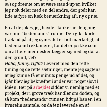
98) og drømte om at være stand-up’er, hvilket
jeg nok deler med en del andre, der godt kan
lide at fyre en kæk bemærkning af i ny og næ.
En af de jokes, jeg havde i tankerne dengang
var min “bedemands”-rutine. Den gik i korte
træk ud på at jeg synes det er lidt mærkeligt, at
bedemænd reklamerer, for det er jo ikke som
om at flere mennesker lægger sig ned og dør af
den grund, vel?
Haha, funny, right?
Leveret med den rette
timing og de rette sætninger, mente jeg sagtens
at jeg kunne få et minuts penge ud af det, og
igår blev jeg bekræftet i at der var noget sjovt i
idéen. Her på
arbejdet
sidder vi nemlig med et
projekt, der i grove træk handler om døden, og
så kom “bedemands”-rutinen lidt på banen i en
hyggelig samtale, og da jeg leverede en af