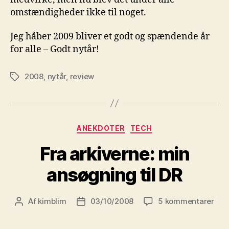
omstændigheder ikke til noget.
Jeg håber 2009 bliver et godt og spændende år
for alle – Godt nytår!
2008
,
nytår
,
review
Tags
Kategorier
ANEKDOTER
TECH
Fra arkiverne: min
ansøgning til DR
til
Af
kimblim
03/10/2008
5 kommentarer
Indlægsforfatter
Indlægsdato
Fra
arki