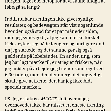
færgen, toget etc. netop for at vi skulle undgå at
løbe/gå så langt?
Indtil nu har træningen ikke givet synlige
resultater, og badevægten står vist nogenlunde
hvor den også stod for et par måneder siden,
men jeg synes godt, at jeg kan mærke forskel.
F.eks. cykler jeg både længere og hurtigere end
da jeg startede, og det samme gør sig også
gældende på løbebåndet. En anden ting, som
jeg har lagt mærke til, er at jeg er friskere, når
jeg møder på arbejde (jeg træner som regel ved
6.30-tiden), men den der energi det angiveligt
skulle give at træne, den har jeg ikke bidt
specielt mærke i.
PS: Jeg er faktisk
MEGET
stolt over at jeg
overhovedet ikke har misset en eneste træning