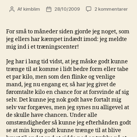
til
Af
kimblim
28/10/2009
2 kommentarer
Indlægsforfatter
Indlægsdato
Hard
Stro
Bett
For små to måneder siden gjorde jeg noget, som
Fast
jeg ellers har kæmpet indædt imod: jeg meldte
mig ind i et træningscenter!
Jeg har i lang tid vidst, at jeg måske godt kunne
trænge til at komme i lidt bedre form eller tabe
et par kilo, men som den flinke og venlige
mand, jeg nu engang er, så har jeg givet de
føromtalte kilo en chance for at forsvinde af sig
selv. Det kunne jeg nok godt have fortalt mig
selv var forgæves, men jeg synes nu alligevel at
de skulle have chancen. Under alle
omstændigheder så kunne jeg efterhånden godt
se at min krop godt kunne trænge til at blive