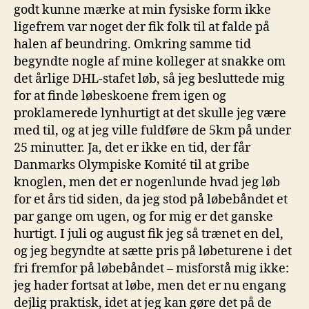
godt kunne mærke at min fysiske form ikke
ligefrem var noget der fik folk til at falde på
halen af beundring. Omkring samme tid
begyndte nogle af mine kolleger at snakke om
det årlige DHL-stafet løb, så jeg besluttede mig
for at finde løbeskoene frem igen og
proklamerede lynhurtigt at det skulle jeg være
med til, og at jeg ville fuldføre de 5km på under
25 minutter. Ja, det er ikke en tid, der får
Danmarks Olympiske Komité til at gribe
knoglen, men det er nogenlunde hvad jeg løb
for et års tid siden, da jeg stod på løbebåndet et
par gange om ugen, og for mig er det ganske
hurtigt. I juli og august fik jeg så trænet en del,
og jeg begyndte at sætte pris på løbeturene i det
fri fremfor på løbebåndet – misforstå mig ikke:
jeg hader fortsat at løbe, men det er nu engang
dejlig praktisk, idet at jeg kan gøre det på de