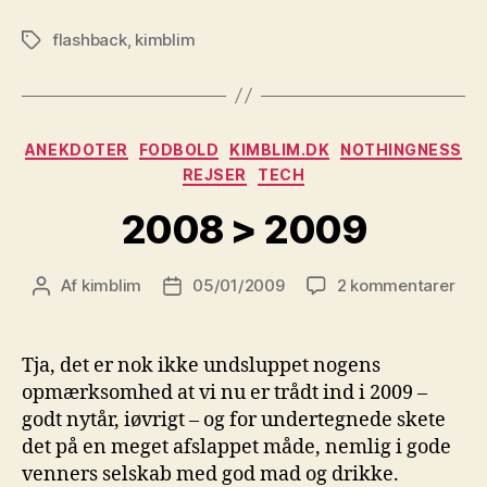
flashback
,
kimblim
Tags
Kategorier
ANEKDOTER
FODBOLD
KIMBLIM.DK
NOTHINGNESS
REJSER
TECH
2008 > 2009
til
Af
kimblim
05/01/2009
2 kommentarer
Indlægsforfatter
Indlægsdato
200
>
200
Tja, det er nok ikke undsluppet nogens
opmærksomhed at vi nu er trådt ind i 2009 –
godt nytår, iøvrigt – og for undertegnede skete
det på en meget afslappet måde, nemlig i gode
venners selskab med god mad og drikke.