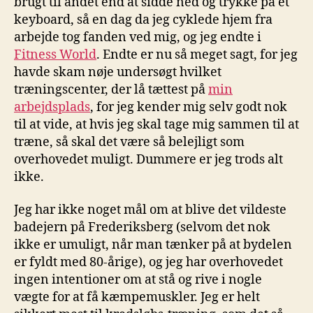
brugt til andet end at sidde ned og trykke på et
keyboard, så en dag da jeg cyklede hjem fra
arbejde tog fanden ved mig, og jeg endte i
Fitness World
. Endte er nu så meget sagt, for jeg
havde skam nøje undersøgt hvilket
træningscenter, der lå tættest på
min
arbejdsplads
, for jeg kender mig selv godt nok
til at vide, at hvis jeg skal tage mig sammen til at
træne, så skal det være så belejligt som
overhovedet muligt. Dummere er jeg trods alt
ikke.
Jeg har ikke noget mål om at blive det vildeste
badejern på Frederiksberg (selvom det nok
ikke er umuligt, når man tænker på at bydelen
er fyldt med 80-årige), og jeg har overhovedet
ingen intentioner om at stå og rive i nogle
vægte for at få kæmpemuskler. Jeg er helt