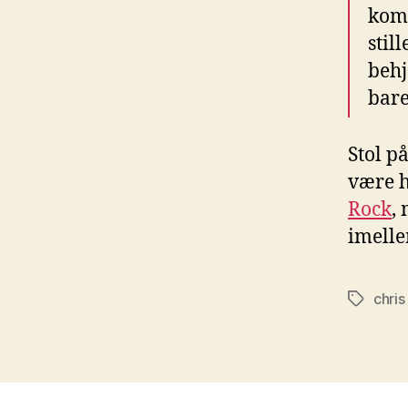
kom
stil
behj
bare 
Stol på
være h
Rock
,
imelle
chris
Tags