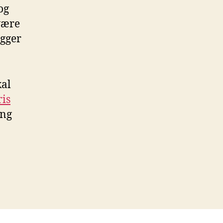
og
 være
igger
kal
ris
ang