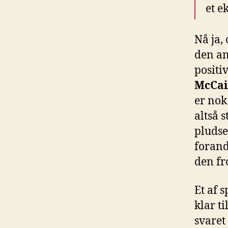
et e
Nå ja,
den an
positi
McCai
er nok
altså s
pludse
forand
den fr
Et af 
klar t
svaret 