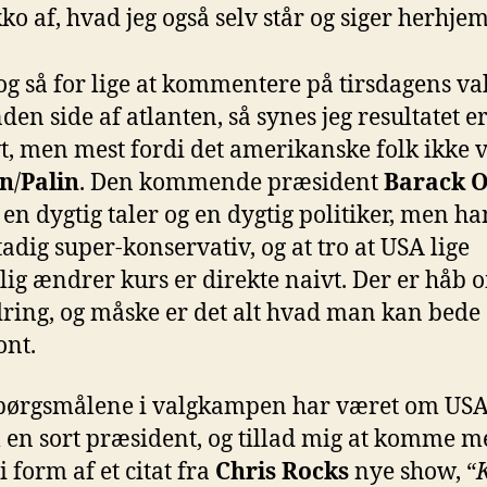
kko af, hvad jeg også selv står og siger herhj
 og så for lige at kommentere på tirsdagens va
den side af atlanten, så synes jeg resultatet e
vt, men mest fordi det amerikanske folk ikke v
n
/
Palin
. Den kommende præsident
Barack 
 en dygtig taler og en dygtig politiker, men ha
tadig super-konservativ, og at tro at USA lige
lig ændrer kurs er direkte naivt. Der er håb 
ring, og måske er det alt hvad man kan bede
ont.
spørgsmålene i valgkampen har været om USA
il en sort præsident, og tillad mig at komme 
i form af et citat fra
Chris Rocks
nye show, “
K