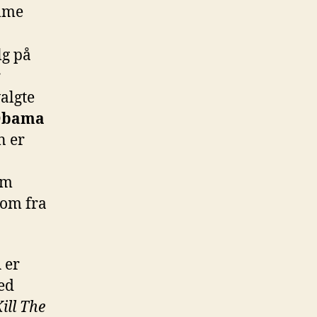
emme
lg på
r
algte
Obama
n er
om
 om fra
 er
med
ill The