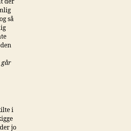
at der
mlig
og så
ig
nte
å den
e går
lte i
kigge
 der jo