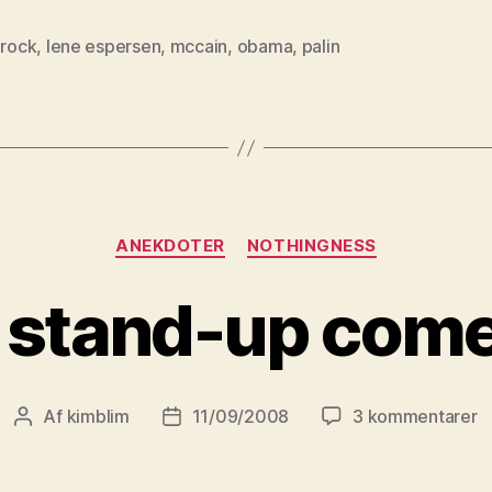
 rock
,
lene espersen
,
mccain
,
obama
,
palin
Kategorier
ANEKDOTER
NOTHINGNESS
a stand-up com
til
Af
kimblim
11/09/2008
3 kommentarer
Indlægsforfatter
Indlægsdato
I’
a