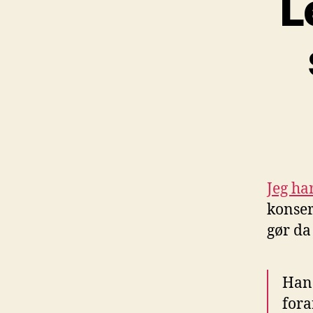
L
Jeg ha
konser
gør da
Han 
fora