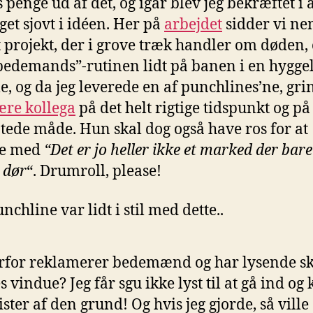
 penge ud af det, og igår blev jeg bekræftet i 
get sjovt i idéen. Her på
arbejdet
sidder vi ne
 projekt, der i grove træk handler om døden, 
edemands”-rutinen lidt på banen i en hyggel
e, og da jeg leverede en af punchlines’ne, gri
re kollega
på det helt rigtige tidspunkt og p
tede måde. Hun skal dog også have ros for at
e med
“Det er jo heller ikke et marked der bar
 dør
“. Drumroll, please!
chline var lidt i stil med dette..
for reklamerer bedemænd og har lysende ski
s vindue? Jeg får sgu ikke lyst til at gå ind og 
ister af den grund! Og hvis jeg gjorde, så ville