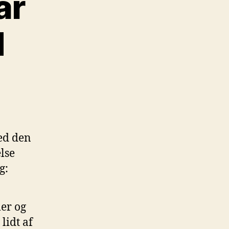
ar
d
l
Lene
spersen
ar
torhedsvanvid
med den
lse
g:
er og
lidt af