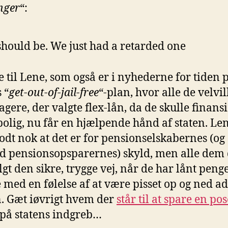
nger
“:
hould be. We just had a retarded one
e til Lene, som også er i nyhederne for tiden 
 “
get-out-of-jail-free
“-plan, hvor alle de velvil
agere, der valgte flex-lån, da de skulle finans
bolig, nu får en hjælpende hånd af staten. Le
godt nok at det er for pensionselskabernes (og
 pensionsopsparernes) skyld, men alle dem 
gt den sikre, trygge vej, når de har lånt penge
e med en følelse af at være pisset op og ned ad
. Gæt iøvrigt hvem der
står til at spare en pos
på statens indgreb…