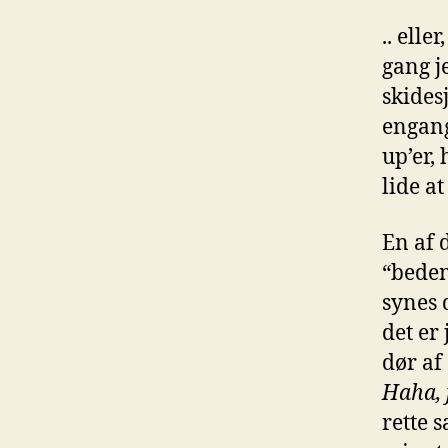
.. elle
gang j
skides
engang
up’er,
lide a
En af 
“bedem
synes 
det er
dør af
Haha, 
rette 