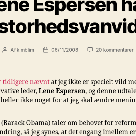
ene Espersen h
storhedsvanvi
ti
Af
kimblim
06/11/2008
20 kommentarer
Indlægsforfatter
Indlægsdato
E
h
s
r tidligere nævnt
at jeg ikke er specielt vild 
vative leder,
Lene Espersen
, og denne udtale
 heller ikke noget for at jeg skal ændre menin
(Barack Obama) taler om behovet for reform
ndring, så jeg synes, at det engang imellem er 