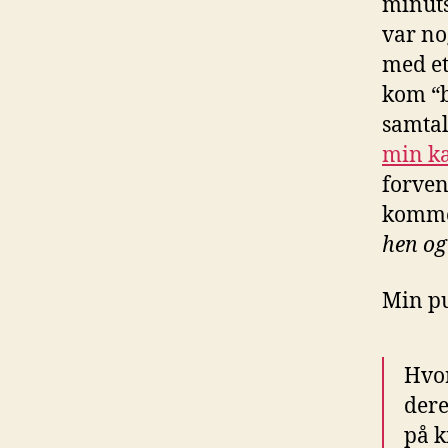
minuts
var no
med et
kom “b
samtal
min kæ
forven
komm
hen og
Min pun
Hvor
dere
på k