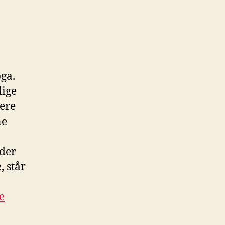
pga.
lige
iere
ne
der
, står
e