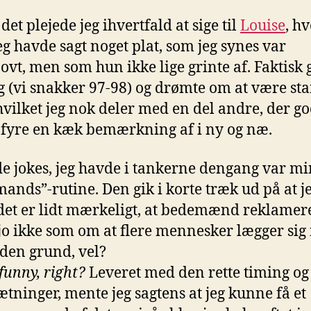
s
u
r, det plejede jeg ihvertfald at sige til
Louise
, h
c
eg havde sagt noget plat, som jeg synes var
jovt, men som hun ikke lige grinte af. Faktisk g
 (vi snakker 97-98) og drømte om at være st
 hvilket jeg nok deler med en del andre, der g
t fyre en kæk bemærkning af i ny og næ.
de jokes, jeg havde i tankerne dengang var mi
ands”-rutine. Den gik i korte træk ud på at j
det er lidt mærkeligt, at bedemænd reklamere
 jo ikke som om at flere mennesker lægger sig
 den grund, vel?
funny, right?
Leveret med den rette timing og
sætninger, mente jeg sagtens at jeg kunne få et