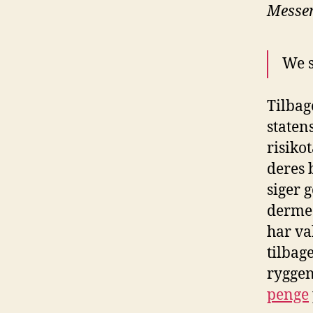
Messe
We s
Tilbag
statens
risikot
deres 
siger 
dermed
har val
tilbag
ryggen
penge