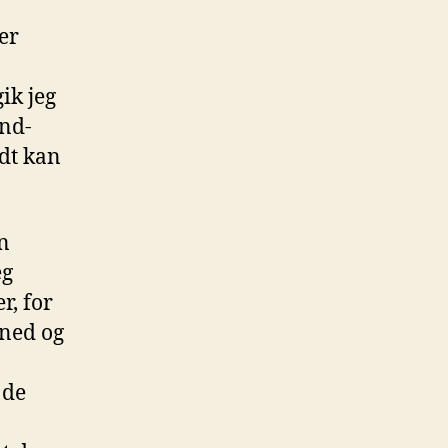
tand-
p
ver
omedian
ik jeg
and-
odt kan
n
eg
r, for
 ned og
 de