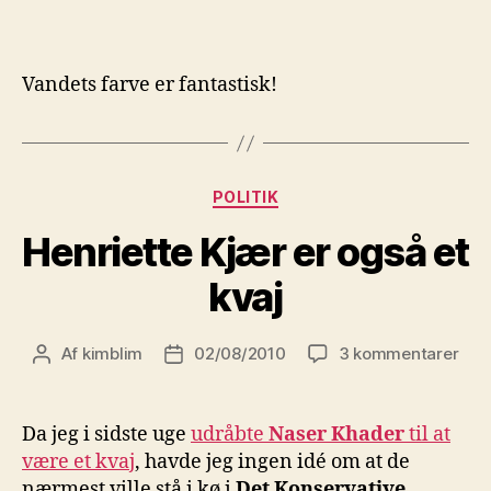
Vandets farve er fantastisk!
Kategorier
POLITIK
Henriette Kjær er også et
kvaj
til
Af
kimblim
02/08/2010
3 kommentarer
Indlægsforfatter
Indlægsdato
Henr
Kjæ
er
Da jeg i sidste uge
udråbte
Naser Khader
til at
ogs
være et kvaj
, havde jeg ingen idé om at de
et
nærmest ville stå i kø i
Det Konservative