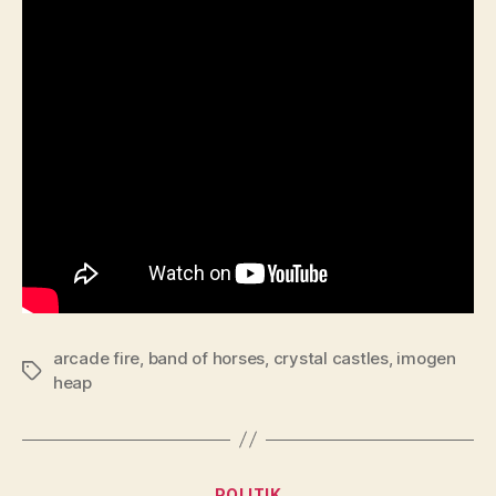
arcade fire
,
band of horses
,
crystal castles
,
imogen
Tags
heap
Kategorier
POLITIK