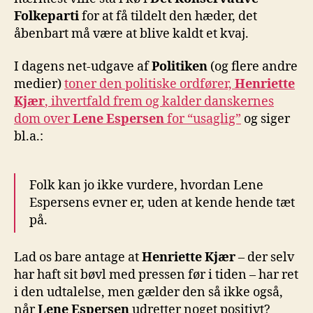
kvaj
Folkeparti
for at få tildelt den hæder, det
åbenbart må være at blive kaldt et kvaj.
I dagens net-udgave af
Politiken
(og flere andre
medier)
toner den politiske ordfører,
Henriette
Kjær
, ihvertfald frem og kalder danskernes
dom over
Lene Espersen
for “usaglig”
og siger
bl.a.:
Folk kan jo ikke vurdere, hvordan Lene
Espersens evner er, uden at kende hende tæt
på.
Lad os bare antage at
Henriette Kjær
– der selv
har haft sit bøvl med pressen før i tiden – har ret
i den udtalelse, men gælder den så ikke også,
når
Lene Espersen
udretter noget positivt?