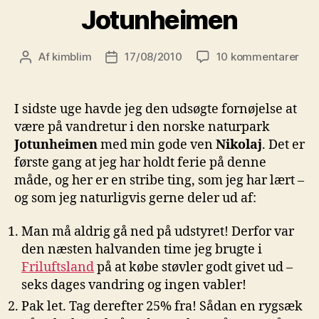
Jotunheimen
til
Af
kimblim
17/08/2010
10 kommentarer
Indlægsforfatter
Indlægsdato
Into
the
wild
I sidste uge havde jeg den udsøgte fornøjelse at
Jot
være på vandretur i den norske naturpark
Jotunheimen
med min gode ven
Nikolaj
. Det er
første gang at jeg har holdt ferie på denne
måde, og her er en stribe ting, som jeg har lært –
og som jeg naturligvis gerne deler ud af:
Man må aldrig gå ned på udstyret! Derfor var
den næsten halvanden time jeg brugte i
Friluftsland
på at købe støvler godt givet ud –
seks dages vandring og ingen vabler!
Pak let. Tag derefter 25% fra! Sådan en rygsæk