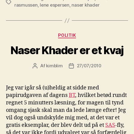
Tags
rasmussen
,
lene espersen
,
naser khader
Kategorier
POLITIK
Naser Khader er et kvaj
Af
kimblim
27/07/2010
Indlægsforfatter
Indlægsdato
Jeg var igår så (u)heldig at sidde med
papirudgaven af dagens
BT
, hvilket betød rundt
regnet 5 minutters læsning, for magen til tynd
omgang sjask skal man da lede længe efter! Jeg
vil dog også undskylde mig med, at det var et
gratis eksemplar, der blev delt ud på et
SAS
-fly,
så det var ikke fordi udvalget var så forfærdelig