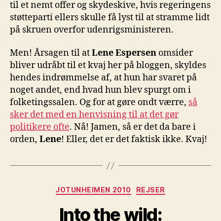
til et nemt offer og skydeskive, hvis regeringens
støtteparti ellers skulle få lyst til at stramme lidt
på skruen overfor udenrigsministeren.
Men! Årsagen til at
Lene Espersen
omsider
bliver udråbt til et kvaj her på bloggen, skyldes
hendes indrømmelse af, at hun har svaret på
noget andet, end hvad hun blev spurgt om i
folketingssalen. Og for at gøre ondt værre,
så
sker det med en henvisning til at det gør
politikere ofte
. Nå! Jamen, så er det da bare i
orden,
Lene
! Eller, det er det faktisk ikke. Kvaj!
Kategorier
JOTUNHEIMEN 2010
REJSER
Into the wild: