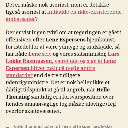
Det er måske nok useriøst, men er det ikke
ligeså useriøst at
indkalde en ikke-eksisterende
ambassadør
?
Der er vist ingen tvivl om at regeringen er gået i
offensiven efter
Lene Espersens
hjemkomst,
for istedet for at være ydmyge og undskylde, så
har både
Lene
selv
og vores statsminister,
Lars
Løkke Rasmussen
, været ude og sige at
Lene
Espersen
bliver målt på nogle andre
standarder
end de tre tidligere
udenrigsministre. Det er nok heller ikke et
dårligt tidspunkt at gå til angreb, når
Helle
Thorning
samtidig er i forsvarsposition over
hendes amatør-agtige (og måske ulovlige) fejl
overfor skattevæsenet.
helle thorning-schmidt
,
henriette kjær
,
lars løkke