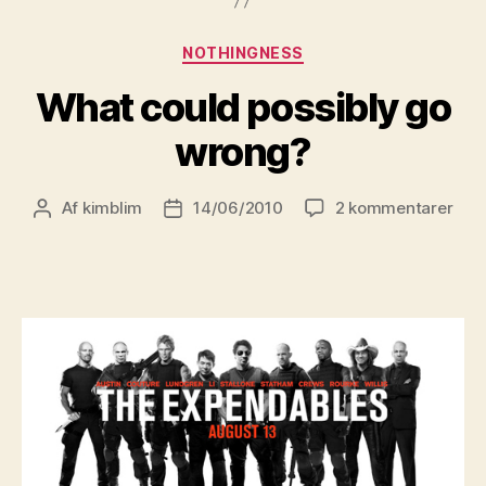
Kategorier
NOTHINGNESS
What could possibly go
wrong?
til
Af
kimblim
14/06/2010
2 kommentarer
Indlægsforfatter
Indlægsdato
Wha
cou
poss
go
wro