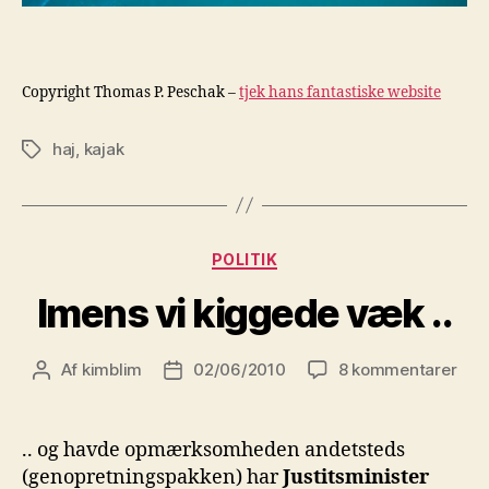
Copyright Thomas P. Peschak –
tjek hans fantastiske website
haj
,
kajak
Tags
Kategorier
POLITIK
Imens vi kiggede væk ..
til
Af
kimblim
02/06/2010
8 kommentarer
Indlægsforfatter
Indlægsdato
Ime
vi
kig
.. og havde opmærksomheden andetsteds
væk
(genopretningspakken) har
Justitsminister
..