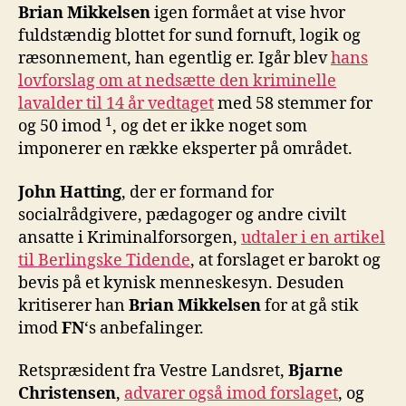
Brian Mikkelsen
igen formået at vise hvor
fuldstændig blottet for sund fornuft, logik og
ræsonnement, han egentlig er. Igår blev
hans
lovforslag om at nedsætte den kriminelle
lavalder til 14 år vedtaget
med 58 stemmer for
1
og 50 imod
, og det er ikke noget som
imponerer en række eksperter på området.
John Hatting
, der er formand for
socialrådgivere, pædagoger og andre civilt
ansatte i Kriminalforsorgen,
udtaler i en artikel
til Berlingske Tidende
, at forslaget er barokt og
bevis på et kynisk menneskesyn. Desuden
kritiserer han
Brian Mikkelsen
for at gå stik
imod
FN
‘s anbefalinger.
Retspræsident fra Vestre Landsret,
Bjarne
Christensen
,
advarer også imod forslaget
, og