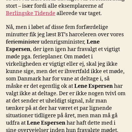
stort – især fordi alle eksemplarerne af
Berlingske Tidende
allerede var taget.
Nå, men i løbet af disse fem forfærdelige
minutter fik jeg læst BT’s harceleren over vores
ferieminister
udenrigsminister,
Lene
Espersen
, der igen igen har fravalgt et vigtigt
møde pga. ferieplaner. Om mødet i
virkeligheden er vigtigt eller ej, skal jeg ikke
kunne sige, men det er ihvertfald ikke et møde,
som Danmark har for vane at deltage i, så
måske er det egentlig ok at
Lene Espersen
har
valgt ikke at deltage. Der er ikke nogen tvivl om
at det sender et uheldigt signal, når man
tænker på at der har været et par lignende
situationer tidligere på året, men man må gå
udfra at
Lene Espersen
har haft dette med i
sine overvejelser inden hun fravalgte mødet.