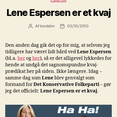
Lene Espersen er et kvaj
Af
kimblim
03/10/2010
Indlægsforfatter
Indlægsdato
Den anden dag gik det op for mig, at selvom jeg
tidligere har været lidt hård ved
Lene Espersen
(bl.a.
her
og
her
), så er det alligevel lykkedes for
hende at undgå det sagnomspundne kvaj-
prædikat her på siden. Ikke længere. Idag –
samme dag som
Lene
blev genvalgt som
formand for
Det Konservative Folkeparti
– gør
jeg det officielt:
Lene Espersen er et kvaj
.