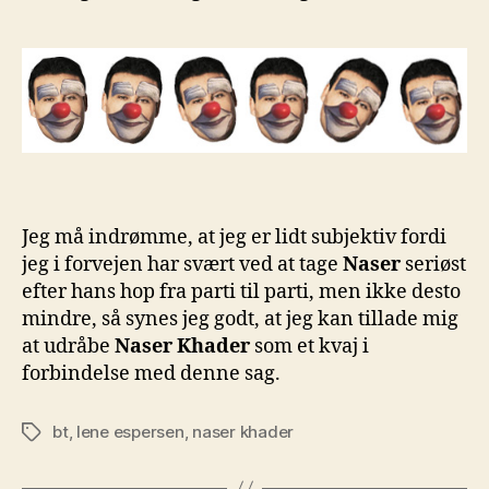
Jeg må indrømme, at jeg er lidt subjektiv fordi
jeg i forvejen har svært ved at tage
Naser
seriøst
efter hans hop fra parti til parti, men ikke desto
mindre, så synes jeg godt, at jeg kan tillade mig
at udråbe
Naser Khader
som et kvaj i
forbindelse med denne sag.
bt
,
lene espersen
,
naser khader
Tags