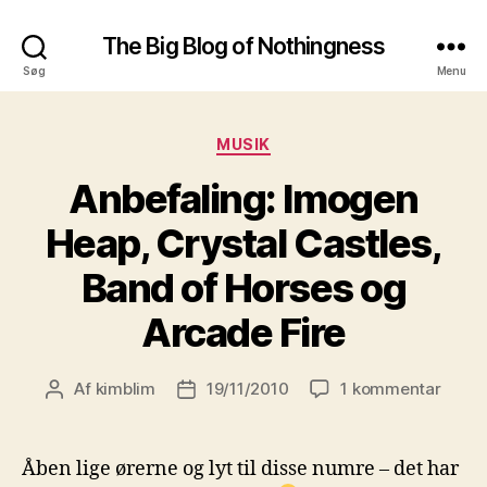
The Big Blog of Nothingness
Søg
Menu
Kategorier
MUSIK
Anbefaling: Imogen
Heap, Crystal Castles,
Band of Horses og
Arcade Fire
til
Af
kimblim
19/11/2010
1 kommentar
Indlægsforfatter
Indlægsdato
Anbef
Imog
Heap,
Åben lige ørerne og lyt til disse numre – det har
Cryst