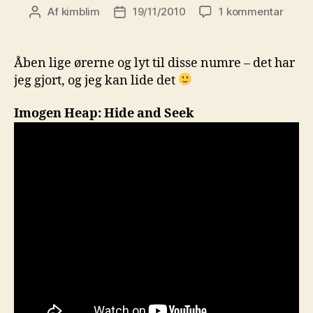
til
Af
kimblim
19/11/2010
1 kommentar
Indlægsforfatter
Indlægsdato
Anbef
Imog
Heap,
Åben lige ørerne og lyt til disse numre – det har
Cryst
jeg gjort, og jeg kan lide det
Castle
Band
Imogen Heap: Hide and Seek
of
Horse
og
Arcad
Fire