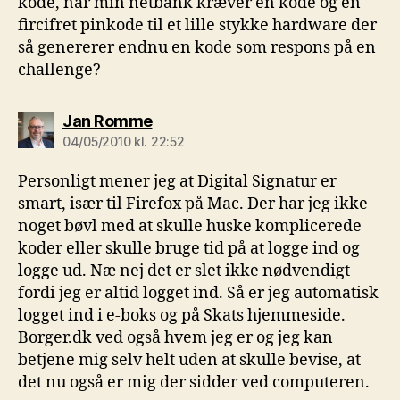
kode, når min netbank kræver en kode og en
fircifret pinkode til et lille stykke hardware der
så genererer endnu en kode som respons på en
challenge?
siger:
Jan Romme
04/05/2010 kl. 22:52
Personligt mener jeg at Digital Signatur er
smart, især til Firefox på Mac. Der har jeg ikke
noget bøvl med at skulle huske komplicerede
koder eller skulle bruge tid på at logge ind og
logge ud. Næ nej det er slet ikke nødvendigt
fordi jeg er altid logget ind. Så er jeg automatisk
logget ind i e-boks og på Skats hjemmeside.
Borger.dk ved også hvem jeg er og jeg kan
betjene mig selv helt uden at skulle bevise, at
det nu også er mig der sidder ved computeren.