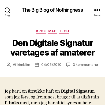
The Big Blog of Nothingness
Søg
Menu
Kategorier
BROK
MAC
TECH
Den Digitale Signatur
varetages af amatører
til
Af
kimblim
04/05/2010
3 kommentarer
Indlægsforfatter
Indlægsdato
Den
Digi
Sig
var
af
Jeg har i en årrække haft en
Digital Signatur
,
ama
som jeg først og fremmest bruger til at tilgå min
E-boks
med, men jeg har altid synes at hele