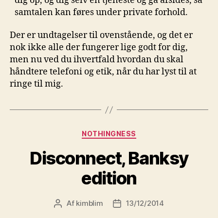
dig op, og dig selv en tjeneste og gå afsides, så
samtalen kan føres under private forhold.
Der er undtagelser til ovenstående, og det er
nok ikke alle der fungerer lige godt for dig,
men nu ved du ihvertfald hvordan du skal
håndtere telefoni og etik, når du har lyst til at
ringe til mig.
Kategorier
NOTHINGNESS
Disconnect, Banksy
edition
Af
kimblim
13/12/2014
Indlægsforfatter
Indlægsdato