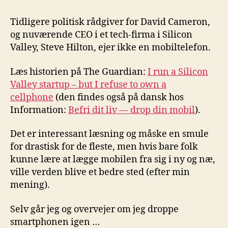
Livet
uden
Tidligere politisk rådgiver for David Cameron,
mobil
og nuværende CEO i et tech-firma i Silicon
Valley, Steve Hilton, ejer ikke en mobiltelefon.
Læs historien på The Guardian:
I run a Silicon
Valley startup – but I refuse to own a
cellphone
(den findes også på dansk hos
Information:
Befri dit liv — drop din mobil
).
Det er interessant læsning og måske en smule
for drastisk for de fleste, men hvis bare folk
kunne lære at lægge mobilen fra sig i ny og næ,
ville verden blive et bedre sted (efter min
mening).
Selv går jeg og overvejer om jeg droppe
smartphonen igen …