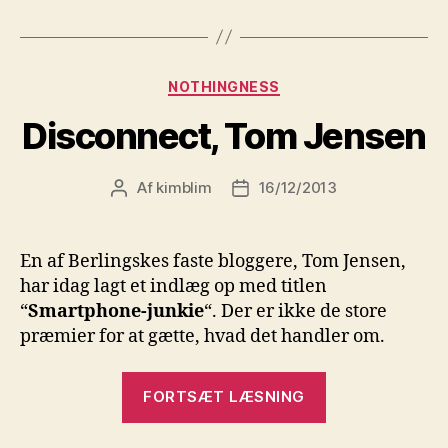
digitale
darling”
Kategorier
NOTHINGNESS
Disconnect, Tom Jensen
Af
kimblim
16/12/2013
Indlægsforfatter
Indlægsdato
En af Berlingskes faste bloggere, Tom Jensen,
har idag lagt et indlæg op med titlen
“
Smartphone-junkie
“. Der er ikke de store
præmier for at gætte, hvad det handler om.
“Disconnect,
FORTSÆT LÆSNING
Tom
Jensen”