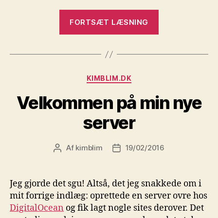
“Anbefalet
FORTSÆT LÆSNING
læsning”
Kategorier
KIMBLIM.DK
Velkommen på min nye
server
Af
kimblim
19/02/2016
Indlægsforfatter
Indlægsdato
Jeg gjorde det sgu! Altså, det jeg snakkede om i
mit forrige indlæg: oprettede en server ovre hos
DigitalOcean
og fik lagt nogle sites derover. Det