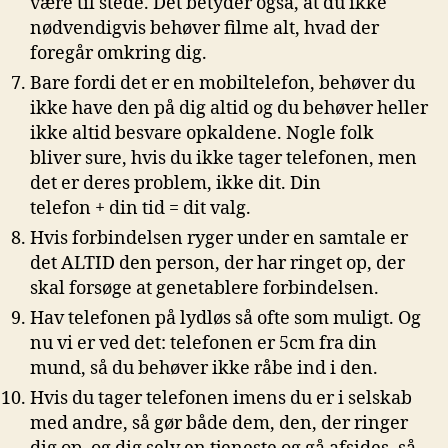
være til stede. Det betyder også, at du ikke
nødvendigvis behøver filme alt, hvad der
foregår omkring dig.
Bare fordi det er en mobiltelefon, behøver du
ikke have den på dig altid og du behøver heller
ikke altid besvare opkaldene. Nogle folk
bliver sure, hvis du ikke tager telefonen, men
det er deres problem, ikke dit. Din
telefon + din tid = dit valg.
Hvis forbindelsen ryger under en samtale er
det ALTID den person, der har ringet op, der
skal forsøge at genetablere forbindelsen.
Hav telefonen på lydløs så ofte som muligt. Og
nu vi er ved det: telefonen er 5cm fra din
mund, så du behøver ikke råbe ind i den.
Hvis du tager telefonen imens du er i selskab
med andre, så gør både dem, den, der ringer