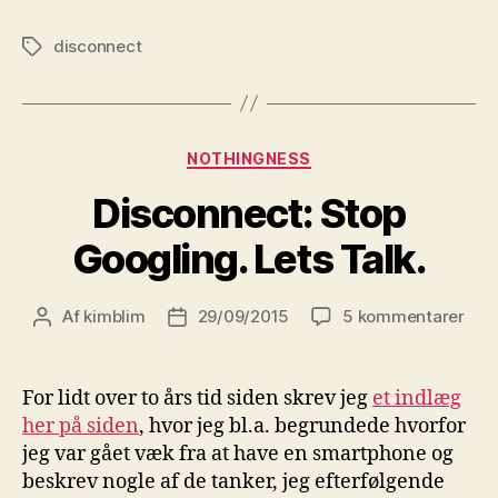
disconnect
Tags
Kategorier
NOTHINGNESS
Disconnect: Stop
Googling. Lets Talk.
til
Af
kimblim
29/09/2015
5 kommentarer
Indlægsforfatter
Indlægsdato
Disc
Sto
Goog
For lidt over to års tid siden skrev jeg
et indlæg
Lets
her på siden
, hvor jeg bl.a. begrundede hvorfor
Talk
jeg var gået væk fra at have en smartphone og
beskrev nogle af de tanker, jeg efterfølgende