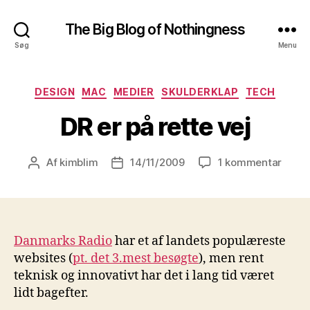
The Big Blog of Nothingness
Søg
Menu
Kategorier
DESIGN
MAC
MEDIER
SKULDERKLAP
TECH
DR er på rette vej
til
Af
kimblim
14/11/2009
1 kommentar
Indlægsforfatter
Indlægsdato
DR
er
på
rette
vej
Danmarks Radio
har et af landets populæreste
websites (
pt. det 3.mest besøgte
), men rent
teknisk og innovativt har det i lang tid været
lidt bagefter.