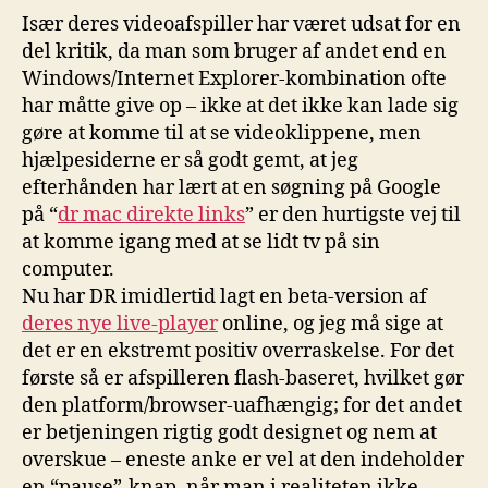
Især deres videoafspiller har været udsat for en
del kritik, da man som bruger af andet end en
Windows/Internet Explorer-kombination ofte
har måtte give op – ikke at det ikke kan lade sig
gøre at komme til at se videoklippene, men
hjælpesiderne er så godt gemt, at jeg
efterhånden har lært at en søgning på Google
på “
dr mac direkte links
” er den hurtigste vej til
at komme igang med at se lidt tv på sin
computer.
Nu har DR imidlertid lagt en beta-version af
deres nye live-player
online, og jeg må sige at
det er en ekstremt positiv overraskelse. For det
første så er afspilleren flash-baseret, hvilket gør
den platform/browser-uafhængig; for det andet
er betjeningen rigtig godt designet og nem at
overskue – eneste anke er vel at den indeholder
en “pause”-knap, når man i realiteten ikke