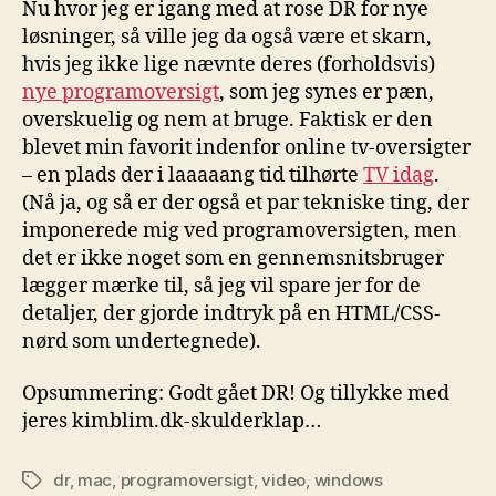
Nu hvor jeg er igang med at rose DR for nye
løsninger, så ville jeg da også være et skarn,
hvis jeg ikke lige nævnte deres (forholdsvis)
nye programoversigt
, som jeg synes er pæn,
overskuelig og nem at bruge. Faktisk er den
blevet min favorit indenfor online tv-oversigter
– en plads der i laaaaang tid tilhørte
TV idag
.
(Nå ja, og så er der også et par tekniske ting, der
imponerede mig ved programoversigten, men
det er ikke noget som en gennemsnitsbruger
lægger mærke til, så jeg vil spare jer for de
detaljer, der gjorde indtryk på en HTML/CSS-
nørd som undertegnede).
Opsummering: Godt gået DR! Og tillykke med
jeres kimblim.dk-skulderklap…
dr
,
mac
,
programoversigt
,
video
,
windows
Tags