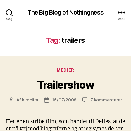
The Big Blog of Nothingness
Søg
Menu
Tag:
trailers
Kategorier
MEDIER
Trailershow
til
Af
kimblim
16/07/2008
7 kommentarer
Indlægsforfatter
Indlægsdato
Trai
Her er en stribe film, som har det til fælles, at de
er på vej mod biograferne og at jeg synes de ser