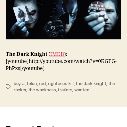
The Dark Knight
(
IMDB
):
[youtube]http://youtube.com/watch?v=0KGFG-
PhPxs[/youtube]
boy a
,
felon
,
red
,
righteous kill
,
the dark knight
,
the
Tags
rocker
,
the wackness
,
trailers
,
wanted