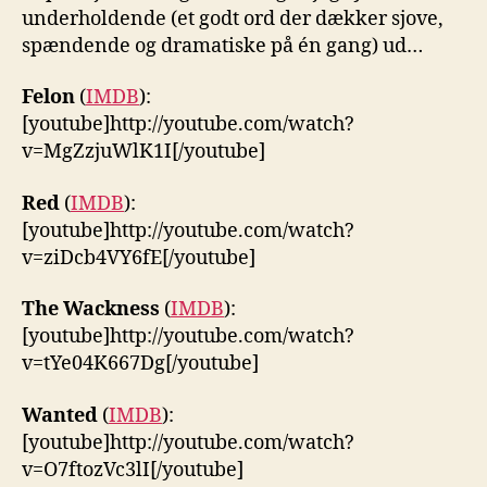
underholdende (et godt ord der dækker sjove,
spændende og dramatiske på én gang) ud…
Felon
(
IMDB
):
[youtube]http://youtube.com/watch?
v=MgZzjuWlK1I[/youtube]
Red
(
IMDB
):
[youtube]http://youtube.com/watch?
v=ziDcb4VY6fE[/youtube]
The Wackness
(
IMDB
):
[youtube]http://youtube.com/watch?
v=tYe04K667Dg[/youtube]
Wanted
(
IMDB
):
[youtube]http://youtube.com/watch?
v=O7ftozVc3lI[/youtube]