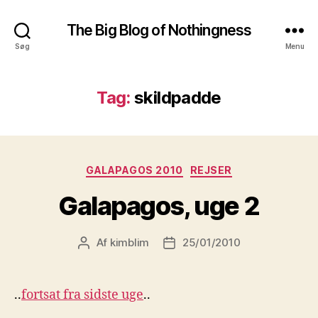
The Big Blog of Nothingness
Søg
Menu
Tag:
skildpadde
Kategorier
GALAPAGOS 2010
REJSER
Galapagos, uge 2
Af
kimblim
25/01/2010
Indlægsforfatter
Indlægsdato
..
fortsat fra sidste uge
..