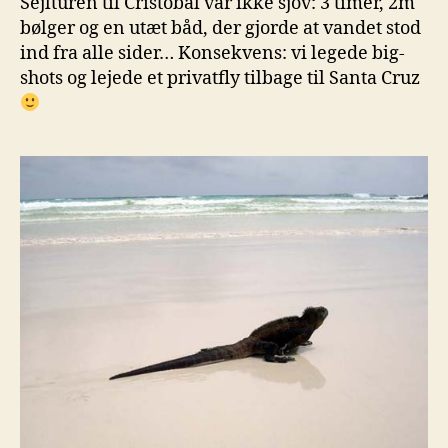
Sejlturen til Cristobal var ikke sjov: 3 timer, 2m
bølger og en utæt båd, der gjorde at vandet stod
ind fra alle sider… Konsekvens: vi legede big-
shots og lejede et privatfly tilbage til Santa Cruz