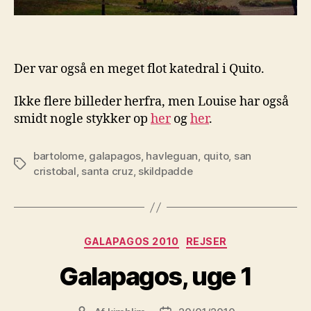
Der var også en meget flot katedral i Quito.
Ikke flere billeder herfra, men Louise har også
smidt nogle stykker op
her
og
her
.
bartolome
,
galapagos
,
havleguan
,
quito
,
san
Tags
cristobal
,
santa cruz
,
skildpadde
Kategorier
GALAPAGOS 2010
REJSER
Galapagos, uge 1