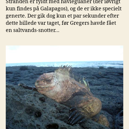
Stranden er fyldt med havleguaner (der iøvrigt
kun findes på Galapagos), og de er ikke specielt
generte. Der gik dog kun et par sekunder efter
dette billede var taget, før Gregers havde fået
en saltvands-snotter…