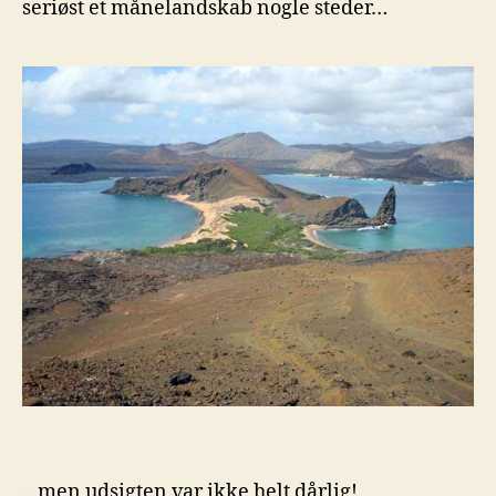
seriøst et månelandskab nogle steder…
.. men udsigten var ikke helt dårlig!