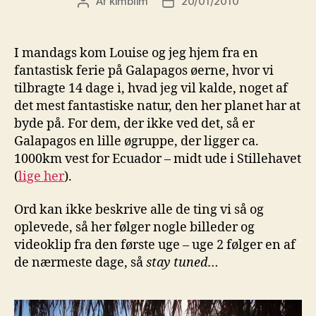
Af
kimblim
20/01/2010
Indlægsforfatter
Indlægsdato
I mandags kom Louise og jeg hjem fra en
fantastisk ferie på Galapagos øerne, hvor vi
tilbragte 14 dage i, hvad jeg vil kalde, noget af
det mest fantastiske natur, den her planet har at
byde på. For dem, der ikke ved det, så er
Galapagos en lille øgruppe, der ligger ca.
1000km vest for Ecuador – midt ude i Stillehavet
(
lige her
).
Ord kan ikke beskrive alle de ting vi så og
oplevede, så her følger nogle billeder og
videoklip fra den første uge – uge 2 følger en af
de nærmeste dage, så
stay tuned
…