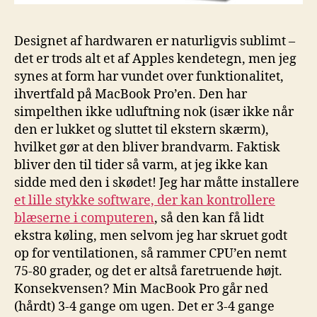
Designet af hardwaren er naturligvis sublimt –
det er trods alt et af Apples kendetegn, men jeg
synes at form har vundet over funktionalitet,
ihvertfald på MacBook Pro’en. Den har
simpelthen ikke udluftning nok (især ikke når
den er lukket og sluttet til ekstern skærm),
hvilket gør at den bliver brandvarm. Faktisk
bliver den til tider så varm, at jeg ikke kan
sidde med den i skødet! Jeg har måtte installere
et lille stykke software, der kan kontrollere
blæserne i computeren
, så den kan få lidt
ekstra køling, men selvom jeg har skruet godt
op for ventilationen, så rammer CPU’en nemt
75-80 grader, og det er altså faretruende højt.
Konsekvensen? Min MacBook Pro går ned
(hårdt) 3-4 gange om ugen. Det er 3-4 gange