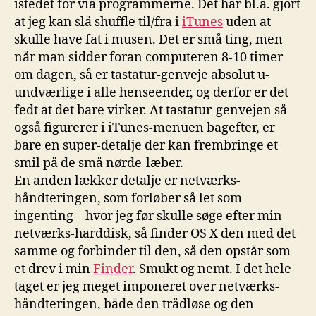
istedet for via programmerne. Det har bl.a. gjort
at jeg kan slå shuffle til/fra i
iTunes
uden at
skulle have fat i musen. Det er små ting, men
når man sidder foran computeren 8-10 timer
om dagen, så er tastatur-genveje absolut u-
undværlige i alle henseender, og derfor er det
fedt at det bare virker. At tastatur-genvejen så
også figurerer i iTunes-menuen bagefter, er
bare en super-detalje der kan frembringe et
smil på de små nørde-læber.
En anden lækker detalje er netværks-
håndteringen, som forløber så let som
ingenting – hvor jeg før skulle søge efter min
netværks-harddisk, så finder OS X den med det
samme og forbinder til den, så den opstår som
et drev i min
Finder
. Smukt og nemt. I det hele
taget er jeg meget imponeret over netværks-
håndteringen, både den trådløse og den