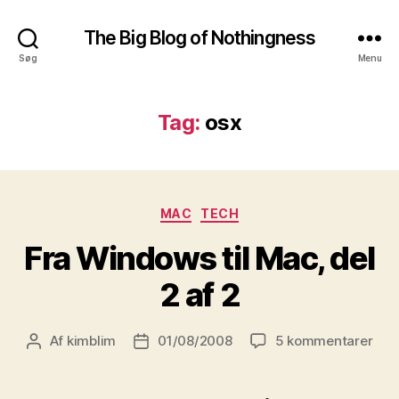
The Big Blog of Nothingness
Søg
Menu
Tag:
osx
Kategorier
MAC
TECH
Fra Windows til Mac, del
2 af 2
til
Af
kimblim
01/08/2008
5 kommentarer
Indlægsforfatter
Indlægsdato
Fra
Win
til