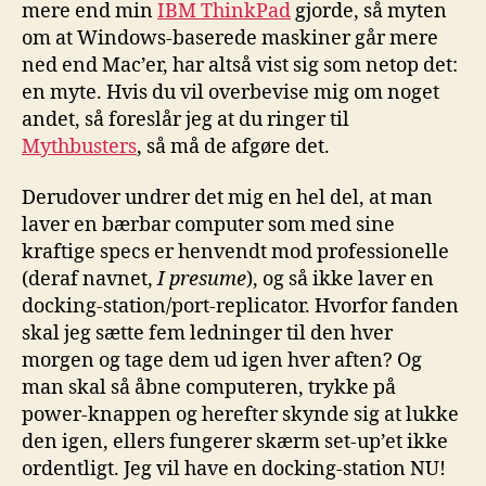
mere end min
IBM ThinkPad
gjorde, så myten
om at Windows-baserede maskiner går mere
ned end Mac’er, har altså vist sig som netop det:
en myte. Hvis du vil overbevise mig om noget
andet, så foreslår jeg at du ringer til
Mythbusters
, så må de afgøre det.
Derudover undrer det mig en hel del, at man
laver en bærbar computer som med sine
kraftige specs er henvendt mod professionelle
(deraf navnet,
I presume
), og så ikke laver en
docking-station/port-replicator. Hvorfor fanden
skal jeg sætte fem ledninger til den hver
morgen og tage dem ud igen hver aften? Og
man skal så åbne computeren, trykke på
power-knappen og herefter skynde sig at lukke
den igen, ellers fungerer skærm set-up’et ikke
ordentligt. Jeg vil have en docking-station NU!