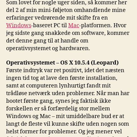
Som lovet for nogle uger siden, så kommer her
Mac
del 2 af min mini-føljeton omhandlende mine
del
erfaringer vedrørende mit skifte fra en
2
Windows
-baseret PC til
Mac
-platformen. Hvor
af
jeg sidste gang snakkede om software, kommer
2
det denne gang til at handle om
operativsystemet og hardwaren.
Operativsystemet – OS X 10.5.4 (Leopard)
Første indtryk var ret positivt, idet det næsten
ingen tid tog at lave den første installation,
samt at computeren lynhurtigt fandt mit
trådløse netværk uden problemer. Når man har
bootet første gang, synes jeg faktisk ikke
forskellen er så forfærdelig stor mellem
Windows og Mac – mit umiddelbare bud er at
langt de fleste vil kunne skifte uden nogen som
helst former for problemer. Og jeg mener vel