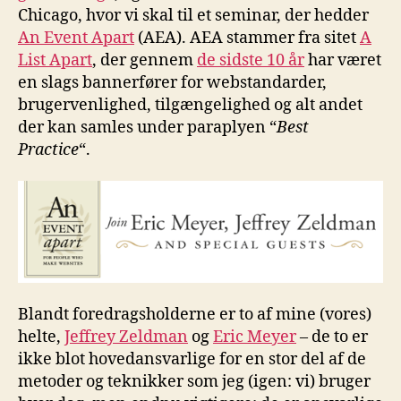
Chicago, hvor vi skal til et seminar, der hedder
An Event Apart
(AEA). AEA stammer fra sitet
A
List Apart
, der gennem
de sidste 10 år
har været
en slags bannerfører for webstandarder,
brugervenlighed, tilgængelighed og alt andet
der kan samles under paraplyen “
Best
Practice
“.
Blandt foredragsholderne er to af mine (vores)
helte,
Jeffrey Zeldman
og
Eric Meyer
– de to er
ikke blot hovedansvarlige for en stor del af de
metoder og teknikker som jeg (igen: vi) bruger