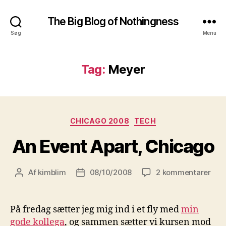
The Big Blog of Nothingness
Søg
Menu
Tag:
Meyer
Kategorier
CHICAGO 2008
TECH
An Event Apart, Chicago
til
Af
kimblim
08/10/2008
2 kommentarer
Indlægsforfatter
Indlægsdato
An
Eve
Apar
På fredag sætter jeg mig ind i et fly med
min
Chi
gode kollega
, og sammen sætter vi kursen mod