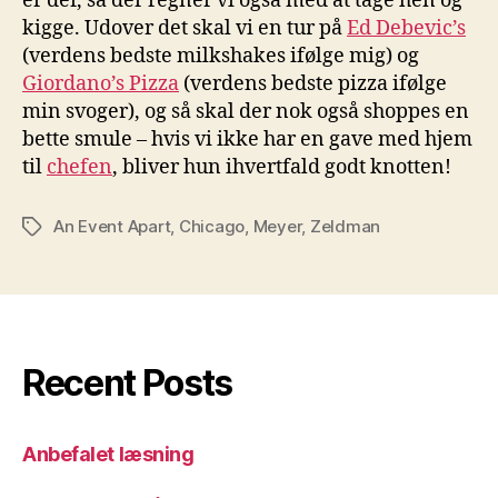
er der, så der regner vi også med at tage hen og
kigge. Udover det skal vi en tur på
Ed Debevic’s
(verdens bedste milkshakes ifølge mig) og
Giordano’s Pizza
(verdens bedste pizza ifølge
min svoger), og så skal der nok også shoppes en
bette smule – hvis vi ikke har en gave med hjem
til
chefen
, bliver hun ihvertfald godt knotten!
An Event Apart
,
Chicago
,
Meyer
,
Zeldman
Tags
Recent Posts
Anbefalet læsning