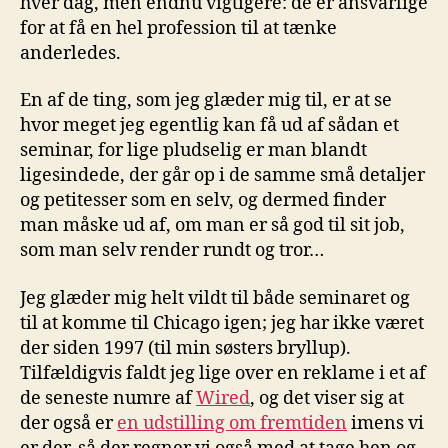
hver dag, men endnu vigtigere: de er ansvarlige
for at få en hel profession til at tænke
anderledes.
En af de ting, som jeg glæder mig til, er at se
hvor meget jeg egentlig kan få ud af sådan et
seminar, for lige pludselig er man blandt
ligesindede, der går op i de samme små detaljer
og petitesser som en selv, og dermed finder
man måske ud af, om man er så god til sit job,
som man selv render rundt og tror…
Jeg glæder mig helt vildt til både seminaret og
til at komme til Chicago igen; jeg har ikke været
der siden 1997 (til min søsters bryllup).
Tilfældigvis faldt jeg lige over en reklame i et af
de seneste numre af
Wired
, og det viser sig at
der også er
en udstilling om fremtiden
imens vi