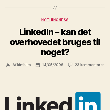
Kategorier
NOTHINGNESS
LinkedIn – kan det
overhovedet bruges til
noget?
til
Af
kimblim
14/05/2008
23 kommentarer
Indlægsforfatter
Indlægsdato
Lin
–
kan
det
ove
bru
til
nog