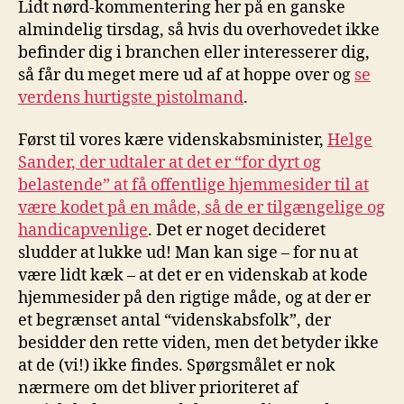
Lidt nørd-kommentering her på en ganske
et
almindelig tirsdag, så hvis du overhovedet ikke
kvaj
befinder dig i branchen eller interesserer dig,
–
så får du meget mere ud af at hoppe over og
se
og
verdens hurtigste pistolmand
.
TDC
tror
det
Først til vores kære videnskabsminister,
Helge
er
Sander, der udtaler at det er “for dyrt og
200
belastende” at få offentlige hjemmesider til at
være kodet på en måde, så de er tilgængelige og
handicapvenlige
. Det er noget decideret
sludder at lukke ud! Man kan sige – for nu at
være lidt kæk – at det er en videnskab at kode
hjemmesider på den rigtige måde, og at der er
et begrænset antal “videnskabsfolk”, der
besidder den rette viden, men det betyder ikke
at de (vi!) ikke findes. Spørgsmålet er nok
nærmere om det bliver prioriteret af