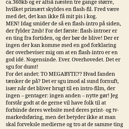
ca.360kb og er altså næsten tre gange større,
hvilket primært skyldes en flash-fil. Fred være
med det, det kan ikke få mit pis i kog.
MEN! Idag smider de så en flash-intro på siden,
der fylder 2mb! For det første: flash-introer er
en ting fra fortiden, og der bør de blive! Der er
ingen der kan komme med en god forklaring
der overbeviser mig om at en flash-intro er en
god idé. Nogensinde. Ever. Overhovedet. Det er
sgu for dumt!
For det andet: TO MEGABYTE?? Hvad fanden
tænker de på? Det er sgu imod al sund fornuft,
især når det bliver brugt til en intro-film, der
ingen – gentager: ingen anden – nytte gør! Jeg
forstår godt at de gerne vil have folk til at
forbinde deres website med deres print- og tv-
markedsføring, men det betyder ikke at man
skal forveksle medierne og tro at de samme ting