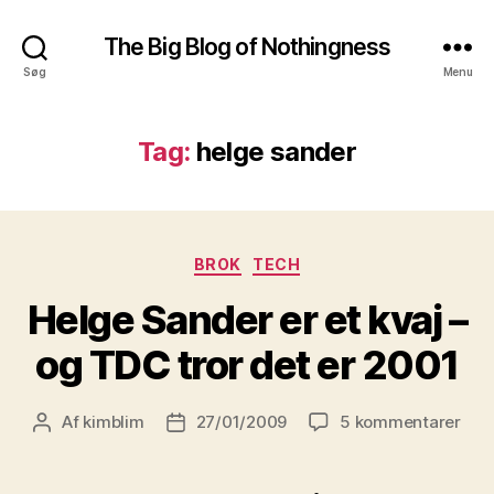
The Big Blog of Nothingness
Søg
Menu
Tag:
helge sander
Kategorier
BROK
TECH
Helge Sander er et kvaj –
og TDC tror det er 2001
til
Af
kimblim
27/01/2009
5 kommentarer
Indlægsforfatter
Indlægsdato
Hel
San
er