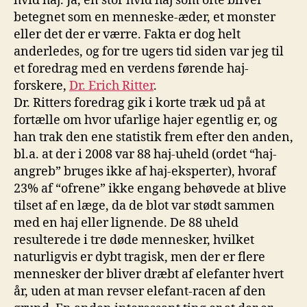
hvid haj. Ja, en stor hvid haj som ofte bliver
betegnet som en menneske-æder, et monster
eller det der er værre. Fakta er dog helt
anderledes, og for tre ugers tid siden var jeg til
et foredrag med en verdens førende haj-
forskere,
Dr. Erich Ritter
.
Dr. Ritters foredrag gik i korte træk ud på at
fortælle om hvor ufarlige hajer egentlig er, og
han trak den ene statistik frem efter den anden,
bl.a. at der i 2008 var 88 haj-uheld (ordet “haj-
angreb” bruges ikke af haj-eksperter), hvoraf
23% af “ofrene” ikke engang behøvede at blive
tilset af en læge, da de blot var stødt sammen
med en haj eller lignende. De 88 uheld
resulterede i tre døde mennesker, hvilket
naturligvis er dybt tragisk, men der er flere
mennesker der bliver dræbt af elefanter hvert
år, uden at man revser elefant-racen af den