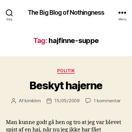
The Big Blog of Nothingness
Søg
Menu
Tag:
hajfinne-suppe
Kategorier
POLITIK
Beskyt hajerne
til
Af
kimblim
15/05/2009
1 kommentar
Indlægsforfatter
Indlægsdato
Besk
hajer
Man kunne godt gå hen og tro at jeg var blevet
spist af en haj, når nu jeg ikke har fået