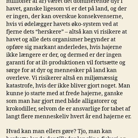
millioner af år) været det dominerende dyr i
havet, ganske ligesom vi er det på land, og der
er ingen, der kan overskue konsekvenserne,
hvis vi ødelægger havets øko-system ved at
fjerne dets “herskere” – altså kan vi risikere at
havet og alle dets organismer begynder at
opføre sig markant anderledes, hvis hajerne
ikke længere er der, og dermed er der ingen
garanti for at ilt-produktionen vil fortsætte og
sørge for at dyr og mennesker på land kan
overleve. Vi risikerer altså en miljømæssig
katastrofe, hvis der ikke bliver gjort noget. Man
kunne jo starte med at frede hajerne, ganske
som man har gjort med både alligatorer og
krokodiller, selvom de er ansvarlige for tabet af
langt flere menneskeliv hvert år end hajerne er.
Hvad kan man ellers gøre? Tjo, man kan