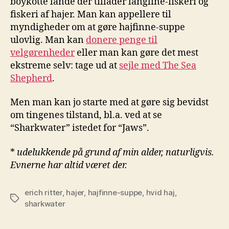
boykotte lande der tillader langline-fiskeri og
fiskeri af hajer. Man kan appellere til
myndigheder om at gøre hajfinne-suppe
ulovlig. Man kan
donere penge til
velgørenheder
eller man kan gøre det mest
ekstreme selv: tage ud at
sejle med The Sea
Shepherd
.
Men man kan jo starte med at gøre sig bevidst
om tingenes tilstand, bl.a. ved at se
“Sharkwater” istedet for “Jaws”.
*
udelukkende på grund af min alder, naturligvis.
Evnerne har altid været der.
erich ritter
,
hajer
,
hajfinne-suppe
,
hvid haj
,
Tags
sharkwater