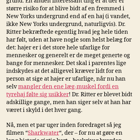
grund. En anden interessant ting er at der er
større risiko for at blive bidt af en fremmed i
New Yorks undergrund end af en haj (i vandet,
ikke New Yorks undergrund, naturligvis). Dr.
Ritter bekræftede egentlig hvad jeg hele tiden
har følt, uden at have nogle som helst belæg for
det: hajer er i det store hele ufarlige for
mennesker og generelt er de meget generte og
bange for mennesker. Det skal i parentes lige
indskydes at det alligevel kræver lidt for en
person at sige at hajer er ufarlige, når nu han
selv
mangler den ene læg-muskel fordi en
tyrehaj følte sig usikker
! Dr. Ritter er blevet bidt
adskillige gange, men han siger selv at han har
været i skyld i det hver gang.
Nå, men et par uger inden foredraget så jeg
filmen “
Sharkwater
“, der – for nu at gøre en