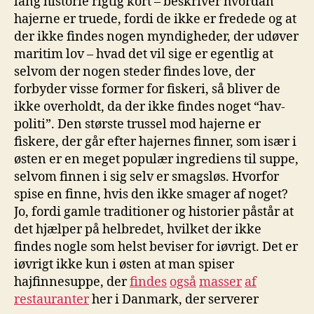
lang historie rigtig kort – beskriver hvordan
hajerne er truede, fordi de ikke er fredede og at
der ikke findes nogen myndigheder, der udøver
maritim lov – hvad det vil sige er egentlig at
selvom der nogen steder findes love, der
forbyder visse former for fiskeri, så bliver de
ikke overholdt, da der ikke findes noget “hav-
politi”. Den største trussel mod hajerne er
fiskere, der går efter hajernes finner, som især i
østen er en meget populær ingrediens til suppe,
selvom finnen i sig selv er smagsløs. Hvorfor
spise en finne, hvis den ikke smager af noget?
Jo, fordi gamle traditioner og historier påstår at
det hjælper på helbredet, hvilket der ikke
findes nogle som helst beviser for iøvrigt. Det er
iøvrigt ikke kun i østen at man spiser
hajfinnesuppe, der
findes
også
masser
af
restauranter
her i Danmark, der serverer