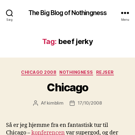
The Big Blog of Nothingness
Søg
Menu
Tag:
beef jerky
Kategorier
CHICAGO 2008
NOTHINGNESS
REJSER
Chicago
Af
kimblim
17/10/2008
Indlægsforfatter
Indlægsdato
Så er jeg hjemme fra en fantastisk tur til
Chicago –
konferencen
var supergod, og der