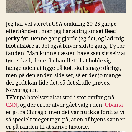
Jeg har vel været i USA omkring 20-25 gange
efterhånden , men jeg har aldrig smagt
Beef
Jerky
før. Denne gang gjorde jeg det, og lad mig
blot afsløre at det også bliver sidste gang! Fy for
fanden! Man kunne næsten have sagt sig selv at
tørret kød, der er behandlet til at holde sig
længe uden at ligge på køl, skal smage dårligt,
men på den anden side set, så er der jo mange
der godt kan lide det, så det skulle prøves.
Never again.
TV’et på hotelværelset stod i stor omfang på
CNN
, og der er for alvor gået valg i den.
Obama
er jo fra Chicago, men det var nu ikke fordi at vi
så specielt meget tegn på, at en af byens sønner
er på randen til at skrive historie.