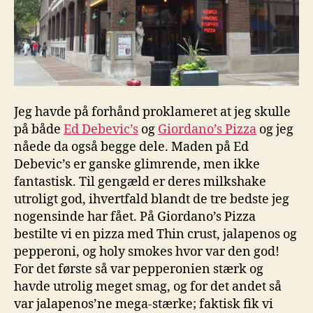
Jeg havde på forhånd proklameret at jeg skulle
på både
Ed Debevic’s
og
Giordano’s Pizza
og jeg
nåede da også begge dele. Maden på Ed
Debevic’s er ganske glimrende, men ikke
fantastisk. Til gengæld er deres milkshake
utroligt god, ihvertfald blandt de tre bedste jeg
nogensinde har fået. På Giordano’s Pizza
bestilte vi en pizza med Thin crust, jalapenos og
pepperoni, og holy smokes hvor var den god!
For det første så var pepperonien stærk og
havde utrolig meget smag, og for det andet så
var jalapenos’ne mega-stærke; faktisk fik vi