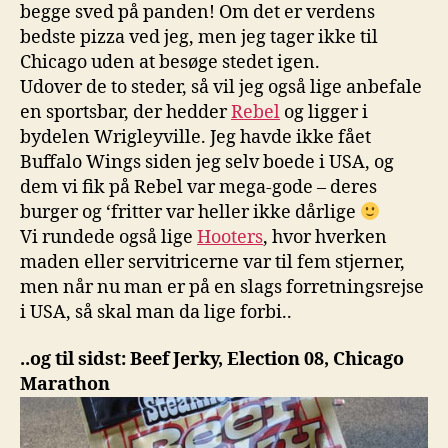
begge sved på panden! Om det er verdens
bedste pizza ved jeg, men jeg tager ikke til
Chicago uden at besøge stedet igen.
Udover de to steder, så vil jeg også lige anbefale
en sportsbar, der hedder
Rebel
og ligger i
bydelen Wrigleyville. Jeg havde ikke fået
Buffalo Wings siden jeg selv boede i USA, og
dem vi fik på Rebel var mega-gode – deres
burger og ‘fritter var heller ikke dårlige
Vi rundede også lige
Hooters
, hvor hverken
maden eller servitricerne var til fem stjerner,
men når nu man er på en slags forretningsrejse
i USA, så skal man da lige forbi..
..og til sidst: Beef Jerky, Election 08, Chicago
Marathon