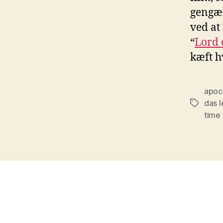
gengæl
ved at
“
Lord 
kæft h
apoc
das 
Tags
time 