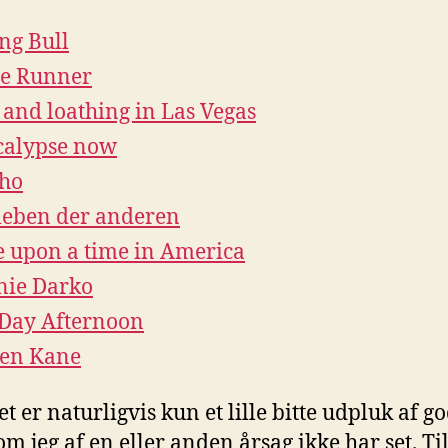
ng Bull
e Runner
 and loathing in Las Vegas
calypse now
ho
leben der anderen
 upon a time in America
nie Darko
Day Afternoon
zen Kane
t er naturligvis kun et lille bitte udpluk af g
om jeg af en eller anden årsag ikke har set. Ti