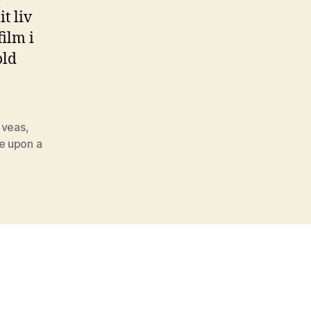
t liv
film i
old
s veas
,
e upon a