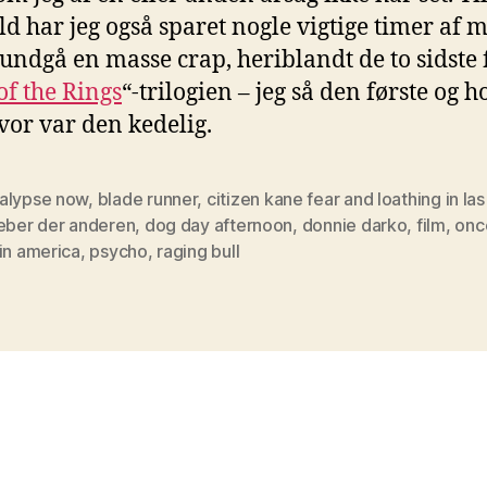
d har jeg også sparet nogle vigtige timer af mi
 undgå en masse crap, heriblandt de to sidste 
of the Rings
“-trilogien – jeg så den første og h
vor var den kedelig.
alypse now
,
blade runner
,
citizen kane fear and loathing in la
leber der anderen
,
dog day afternoon
,
donnie darko
,
film
,
onc
in america
,
psycho
,
raging bull