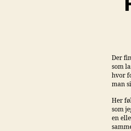
Der fi
som la
hvor f
man si
Her fø
som je
en ell
sammen