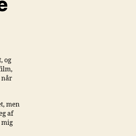
e
ilm
eg
urde
e
, og
film,
 når
et, men
eg af
t mig