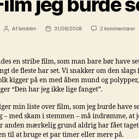
Film jeg burde s
til
Af
kimblim
31/08/2008
2 kommentarer
Indlægsforfatter
Indlægsdato
F
j
b
s
ndes en stribe film, som man bare bør have set
ngt de fleste har set. Vi snakker om den slags 
olk kigger på en med åben mund og polypper,
ger “Den har jeg ikke lige fanget”.
lger min liste over film, som jeg burde have s
g – med skam i stemmen – må indrømme, at j
er anden mærkelig grund aldrig har fået tage
 til at bruge et par timer eller mere på.