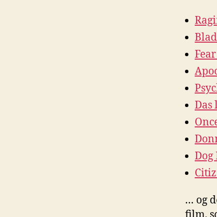
Ragi
Blad
Fear
Apo
Psyc
Das 
Once
Don
Dog 
Citi
… og de
film, s