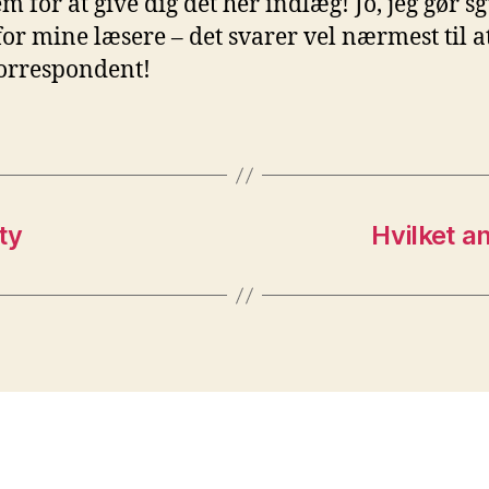
m for at give dig det her indlæg! Jo, jeg gør sg
for mine læsere – det svarer vel nærmest til 
orrespondent!
ty
Hvilket a