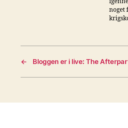
igenne
noget 
krigsk
←
Bloggen er i live: The Afterpar