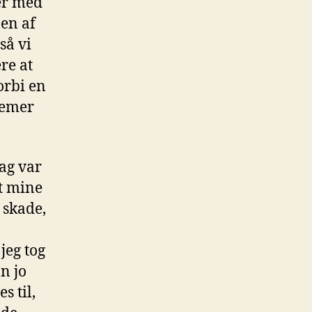
ter med
 en af
så vi
ere at
orbi en
lemer
dag var
et mine
 skade,
jeg tog
n jo
s til,