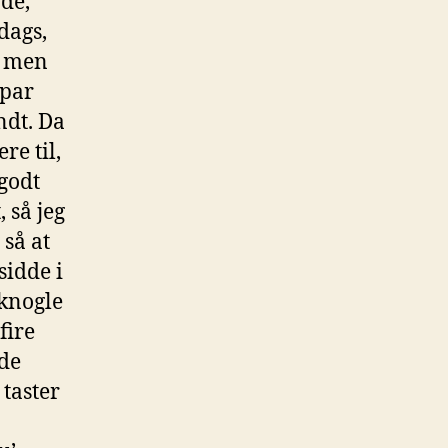
ade,
dags,
, men
 par
ndt. Da
re til,
godt
 så jeg
 så at
sidde i
 knogle
fire
 de
 taster