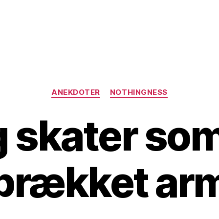
Kategorier
ANEKDOTER
NOTHINGNESS
 skater so
brækket ar