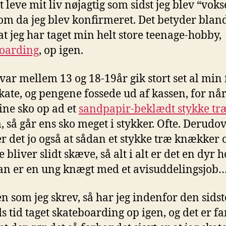
t leve mit liv nøjagtig som sidst jeg blev “voks
som da jeg blev konfirmeret. Det betyder blan
at jeg har taget min helt store teenage-hobby,
oarding
, op igen.
 var mellem 13 og 18-19år gik stort set al min 
skate, og pengene fossede ud af kassen, for n
sine sko op ad et
sandpapir-beklædt stykke tr
å, så går ens sko meget i stykker. Ofte. Derudo
 det jo også at sådan et stykke træ knækker o
 bliver slidt skæve, så alt i alt er det en dyr 
n er en ung knægt med et avisuddelingsjob
n som jeg skrev, så har jeg indenfor den sidst
 tid taget skateboarding op igen, og det er 