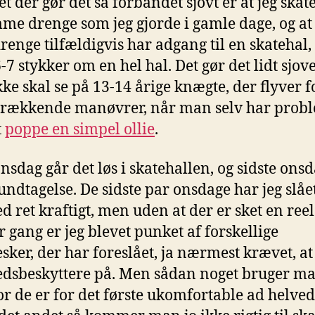
et der gør det så forbandet sjovt er at jeg ska
me drenge som jeg gjorde i gamle dage, og at
drenge tilfældigvis har adgang til en skatehal, 
-7 stykker om en hel hal. Det gør det lidt sjov
ke skal se på 13-14 årige knægte, der flyver f
brækkende manøvrer, når man selv har prob
t
poppe en simpel ollie
.
nsdag går det løs i skatehallen, og sidste ons
undtagelse. De sidste par onsdage har jeg slå
d ret kraftigt, men uden at der er sket en reel
r gang er jeg blevet punket af forskellige
ker, der har foreslået, ja nærmest krævet, at 
dsbeskyttere på. Men sådan noget bruger ma
or de er for det første ukomfortable ad helvede