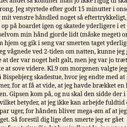
 det andet så kommer man jo ikke rigtig til sk
rong. Jeg styrtede efter godt 15 minutter i ons
g mit venstre håndled noget så eftertrykkeligt
g op på boardet igen og skatede yderligere i et
 selvom min hånd gjorde lidt (måske meget) o
m hjem og gik i seng var smerten taget yderlige
jeg vågnede ved 2-tiden om natten, kunne jeg 
at der var noget helt galt, men jeg var jo træt,
te at sove videre. Kl.9 om morgenen valgte jeg
å Bispebjerg skadestue, hvor jeg endte med at 
imer, for at få at vide, at jeg havde brækket en
en. Gipsen kom på, og nu skal den sidde der i 
vilket betyder, at jeg ikke kan arbejde fuldtid
par uger, for hånden bliver mega-øm af at jeg
et. Så forestil dig lige den smerte jeg er gået