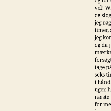
og for
vel! W
og slo
jeg rø
timer,
jeg ko
og da 
mærke 
forsøg
tage p
seks t
i hånd
uger, h
næste 
for meg