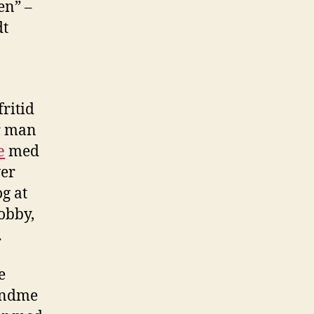
en” –
dt
fritid
år man
æ
med
ver
g at
hobby,
…
e
fandme