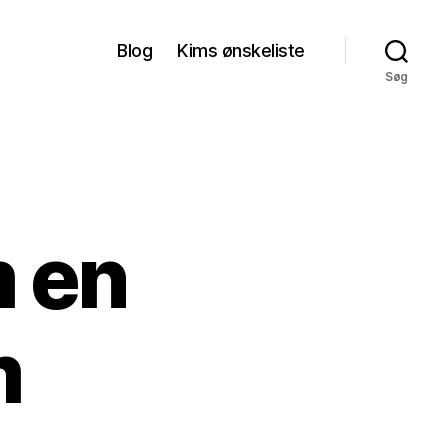
Blog
Kims ønskeliste
Søg
m en
m