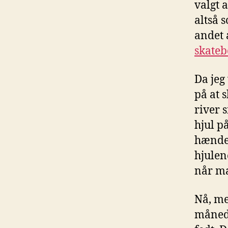
valgt a
altså 
andet 
skateb
Da jeg
på at 
river 
hjul p
hænder
hjulene
når ma
Nå, me
måneds