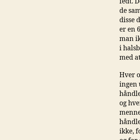
fedt. D
de sam
disse 
er en 6
man ik
i hals
med a
Hver o
ingen 
håndle
og hve
mennes
håndle
ikke, f