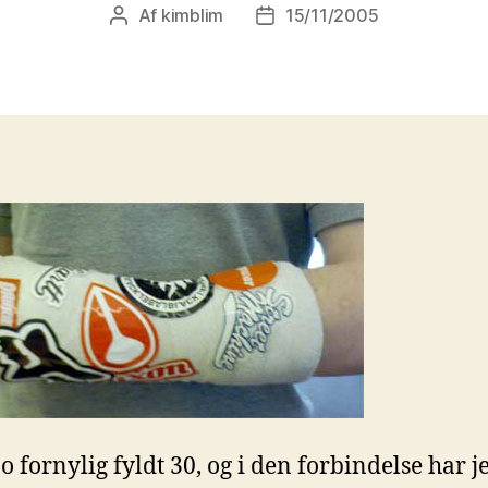
Af
kimblim
15/11/2005
Indlægsforfatter
Indlægsdato
jo fornylig fyldt 30, og i den forbindelse har j