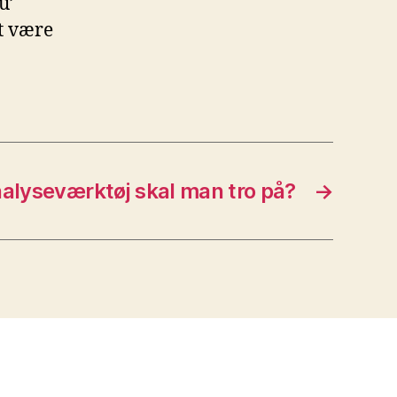
u’
at være
nalyseværktøj skal man tro på?
→