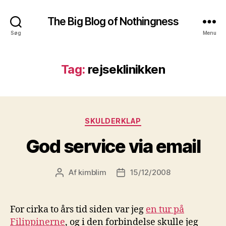
The Big Blog of Nothingness
Søg
Menu
Tag:
rejseklinikken
Kategorier
SKULDERKLAP
God service via email
Af
kimblim
15/12/2008
Indlægsforfatter
Indlægsdato
For cirka to års tid siden var jeg
en tur på
Filippinerne
, og i den forbindelse skulle jeg