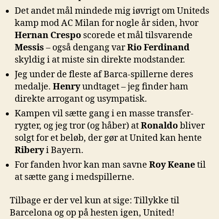
Det andet mål mindede mig iøvrigt om Uniteds
kamp mod AC Milan for nogle år siden, hvor
Hernan Crespo
scorede et mål tilsvarende
Messis
– også dengang var
Rio Ferdinand
skyldig i at miste sin direkte modstander.
Jeg under de fleste af Barca-spillerne deres
medalje.
Henry
undtaget – jeg finder ham
direkte arrogant og usympatisk.
Kampen vil sætte gang i en masse transfer-
rygter, og jeg tror (og håber) at
Ronaldo
bliver
solgt for et beløb, der gør at United kan hente
Ribery
i Bayern.
For fanden hvor kan man savne
Roy Keane
til
at sætte gang i medspillerne.
Tilbage er der vel kun at sige: Tillykke til
Barcelona og op på hesten igen, United!