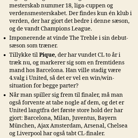
mesterskab nummer 18, liga-cuppen og
verdensmesterskabet. Der findes kun én klub i
verden, der har gjort det bedre i denne sæson,
og de vandt Champions League.
Imponerende at vinde The Treble i sin debut-
sæson som træner.
Tillykke til
Pique
, der har vundet CL to år i
træk nu, og markerer sig som en fremtidens
mand hos Barcelona. Han ville stadig være
4.valg i United, så det er vel en win/win-
situation for begge parter?
Når man spiller sig frem til finaler, må man
også forvente at tabe nogle af dem, og det er
United langtfra det første store hold der har
gjort: Barcelona, Milan, Juventus, Bayern
München, Ajax Amsterdam, Arsenal, Chelsea
og Liverpool har også tabt CL-finaler.