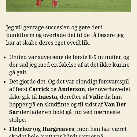
Jeg vil gentage succes’en og gøre det i
punktform og overlade det til de få læsere jeg
har at skabe deres eget overblik.
United var suveræne de første 8-9 minutter, og
der sad jeg med en følelse af at det ikke kunne
gå galt.
Det gjorde det. Og det var elendigt forsvarsspil
af først
Carrick
og
Anderson
, der overhovedet
ikke gik til
Iniesta
, derefter af
Vidic
da han
hopper på en skudfinte og til sidst af
Van Der
Sar
der lader en bold gå ind ved nærmeste
stolpe.
Fletcher
(og
Hargreaves
, men han har været
skadet hele året) var hårdt savnet på