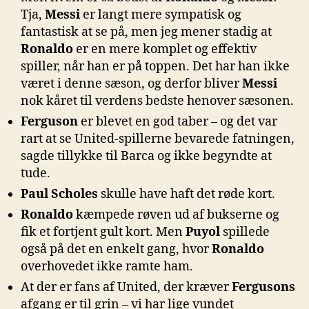
Tja,
Messi
er langt mere sympatisk og
fantastisk at se på, men jeg mener stadig at
Ronaldo
er en mere komplet og effektiv
spiller, når han er på toppen. Det har han ikke
været i denne sæson, og derfor bliver
Messi
nok kåret til verdens bedste henover sæsonen.
Ferguson
er blevet en god taber – og det var
rart at se United-spillerne bevarede fatningen,
sagde tillykke til Barca og ikke begyndte at
tude.
Paul Scholes
skulle have haft det røde kort.
Ronaldo
kæmpede røven ud af bukserne og
fik et fortjent gult kort. Men
Puyol
spillede
også på det en enkelt gang, hvor
Ronaldo
overhovedet ikke ramte ham.
At der er fans af United, der kræver
Fergusons
afgang er til grin – vi har lige vundet