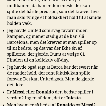
midtbanen, da han er den eneste der kan
spille det hårde pres-spil, som det kræver hvis
man skal tvinge et boldsikkert hold til at smide
bolden væk.
Jeg havde United som svag favorit inden
kampen, og mener stadig at de kan slå
Barcelona, men det kræver at man spiller op
til sit bedste, og det var der ikke én af
spillerne, der gjorde. Dumt at vælge CL
Finalen til en kollektiv off-day.
Jeg havde også sagt at Barca har det svært når
de møder hold, der rent faktisk kan spille
forsvar. Det kan United godt. Men de gjorde
det ikke.
Er
Messi
eller
Ronaldo
den bedste spiller i
verden? Ingen af dem, det er
Iniesta
.
Men hvem er så bedst af
Ronaldo
og
Messi
?