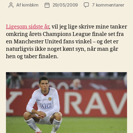
til
Af
kimblim
29/05/2009
7 kommentarer
Indlægsforfatter
Indlægsdato
Man
Uni
–
Ligesom sidste år
, vil jeg lige skrive mine tanker
tab
omkring årets Champions League finale set fra
af
en Manchester United fans vinkel – og det er
Cha
naturligvis ikke noget kønt syn, når man går
Lea
hen og taber finalen.
Fina
200