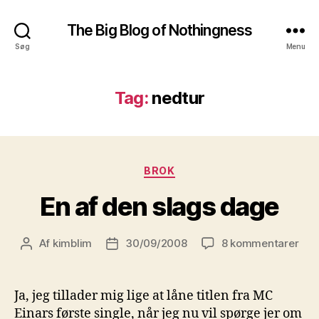
The Big Blog of Nothingness
Søg
Menu
Tag:
nedtur
Kategorier
BROK
En af den slags dage
til
Af
kimblim
30/09/2008
8 kommentarer
Indlægsforfatter
Indlægsdato
En
af
den
Ja, jeg tillader mig lige at låne titlen fra MC
sla
Einars første single, når jeg nu vil spørge jer om