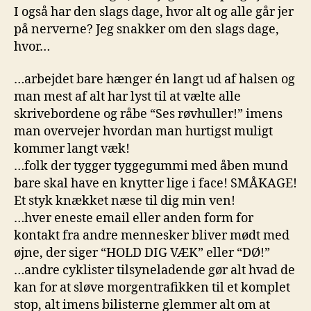
dag
I også har den slags dage, hvor alt og alle går jer
på nerverne? Jeg snakker om den slags dage,
hvor…
…arbejdet bare hænger én langt ud af halsen og
man mest af alt har lyst til at vælte alle
skrivebordene og råbe “Ses røvhuller!” imens
man overvejer hvordan man hurtigst muligt
kommer langt væk!
…folk der tygger tyggegummi med åben mund
bare skal have en knytter lige i face! SMÅKAGE!
Et styk knækket næse til dig min ven!
…hver eneste email eller anden form for
kontakt fra andre mennesker bliver mødt med
øjne, der siger “HOLD DIG VÆK” eller “DØ!”
…andre cyklister tilsyneladende gør alt hvad de
kan for at sløve morgentrafikken til et komplet
stop, alt imens bilisterne glemmer alt om at