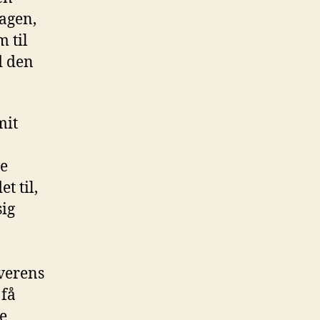
sagen,
m til
d den
mit
re
t til,
sig
verens
 få
re