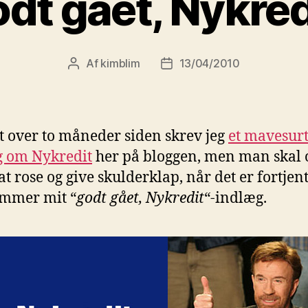
dt gået, Nykred
Af
kimblim
13/04/2010
Indlægsforfatter
Indlægsdato
dt over to måneder siden skrev jeg
et mavesur
g om Nykredit
her på bloggen, men man skal 
t rose og give skulderklap, når det er fortjent
ommer mit “
godt gået, Nykredit
“-indlæg.