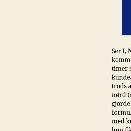
Ser I,
kommen
timer 
kundea
trods a
nørd (
gjorde
formu
med k
hun fi