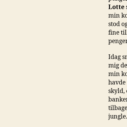
Lotte
min k
stod o
fine ti
pengen
Idag s
mig de
min ko
havde 
skyld,
banker
tilbag
jungle