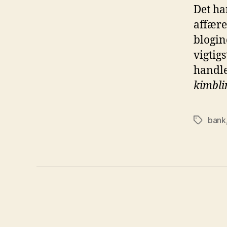
Det ha
affære
blogin
vigtig
handlet
kimbli
bank
Tags