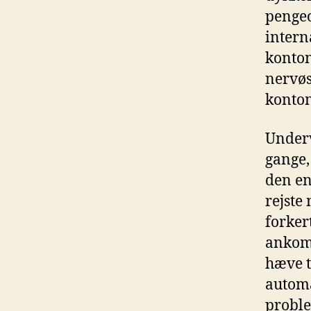
pengeo
intern
konton
nervøs
konton
Underv
gange,
den en
rejste
forker
ankomm
hæve t
automa
proble