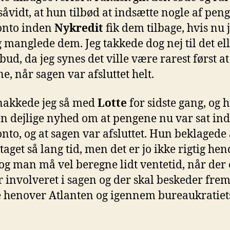
såvidt, at hun tilbød at indsætte nogle af pen
onto inden
Nykredit
fik dem tilbage, hvis nu 
g manglede dem. Jeg takkede dog nej til det el
lbud, da jeg synes det ville være rarest først at
e, når sagen var afsluttet helt.
nakkede jeg så med
Lotte
for sidste gang, og 
n dejlige nyhed om at pengene nu var sat ind
nto, og at sagen var afsluttet. Hun beklagede 
taget så lang tid, men det er jo ikke rigtig hen
 og man må vel beregne lidt ventetid, når der e
 involveret i sagen og der skal beskeder frem
e henover Atlanten og igennem bureaukratiet
.