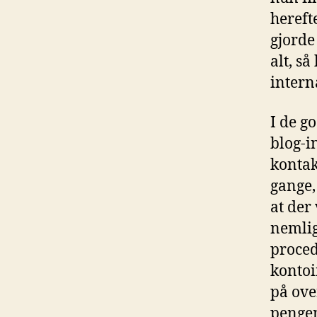
hereft
gjorde 
alt, s
intern
I de g
blog-i
konta
gange,
at der
nemlig
proced
konto
på ove
pengen