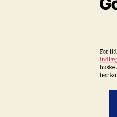
Go
For li
indlæ
huske a
her k