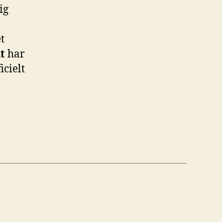
ig
t
t
har
icielt