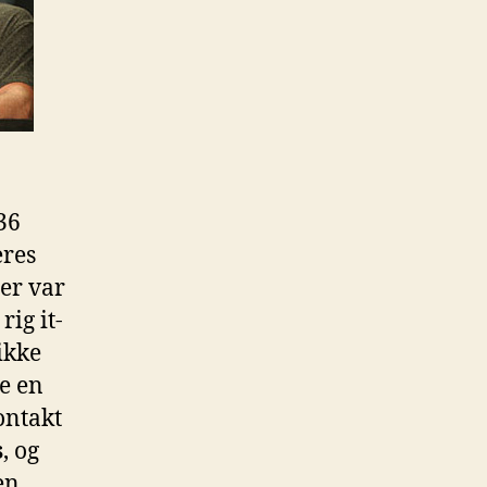
36
eres
der var
rig it-
 ikke
te en
ontakt
s
, og
en