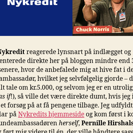
Nykredit
reagerede lynsnart på indlægget og
terede direkte her på bloggen mindre end 
senere, hvor de anbefalede mig at hive fat i d
mbassadør, hvilket jeg selvfølgelig gjorde – 
lt tale om kr.5.000, og selvom jeg er en utrolig 
as if
!), så ville det være direkte dumt, hvis jeg
 et forsøg på at få pengene tilbage. Jeg udfyld
lar på
Nykredits hjemmeside
og kom først i k
undeambassadøren
herself
,
Pernille Hirshal
k ført mig videre til én, der ville håndtere sag