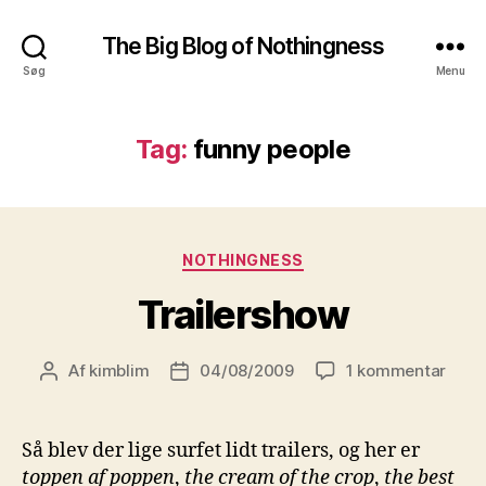
The Big Blog of Nothingness
Søg
Menu
Tag:
funny people
Kategorier
NOTHINGNESS
Trailershow
til
Af
kimblim
04/08/2009
1 kommentar
Indlægsforfatter
Indlægsdato
Trail
Så blev der lige surfet lidt trailers, og her er
toppen af poppen
,
the cream of the crop
,
the best