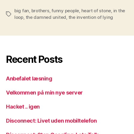
big fan
,
brothers
,
funny people
,
heart of stone
,
in the
Tags
loop
,
the damned united
,
the invention of lying
Recent Posts
Anbefalet læsning
Velkommen på min nye server
Hacket .. igen
Disconnect: Livet uden mobiltelefon