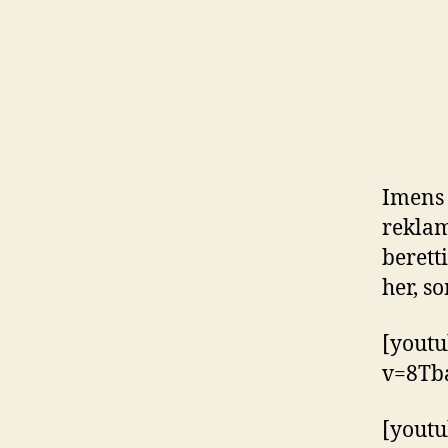
Imen
reklam
beretti
her, s
[youtu
v=8Tb
[youtu