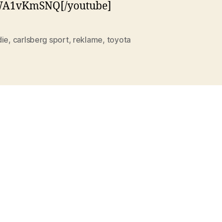
A1vKmSNQ[/youtube]
die
,
carlsberg sport
,
reklame
,
toyota