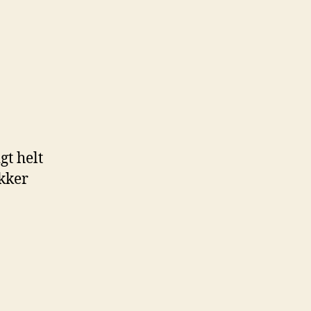
eklamer
gt helt
ykker