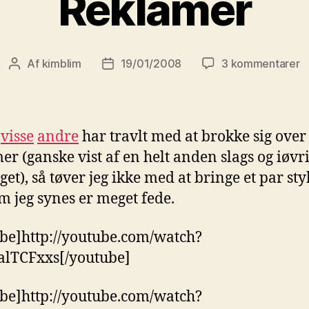
Reklamer
til
Af
kimblim
19/01/2008
3 kommentarer
Indlægsforfatter
Indlægsdato
R
s
visse
andre
har travlt med at brokke sig over
er (ganske vist af en helt anden slags og iøvri
get), så tøver jeg ikke med at bringe et par st
om jeg synes er meget fede.
be]http://youtube.com/watch?
alTCFxxs[/youtube]
be]http://youtube.com/watch?