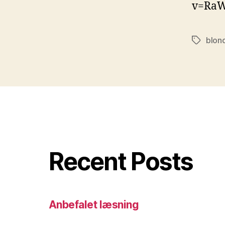
v=RaW
blon
Tags
Recent Posts
Anbefalet læsning