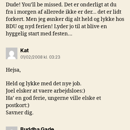
Dude! You’ll be missed. Det er onderligt at du
fra i morgen af allerede ikke er der… det er lidt
forkert. Men jeg øsnker dig alt held og lykke hos
BDU og nyd ferien! Lyder jo til at blive en
hyggelig start med festen…
siger:
Kat
01/02/2008 kl. 03:23
Hejsa,
Held og lykke med det nye job.
Joel elsker at vaere arbejdsloes:)
Ha’ en god ferie, ungerne ville elske et
postkort:)
Savner dig.
siger:
Buddha Gade