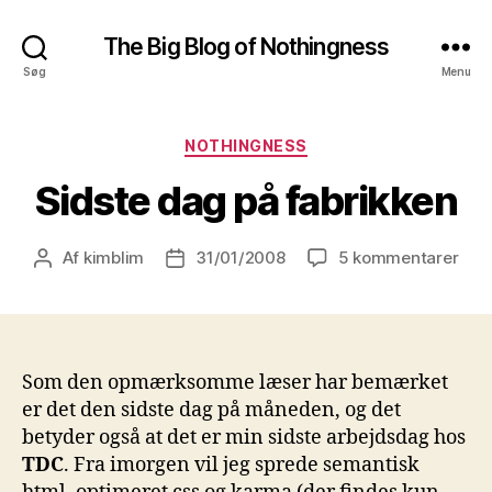
The Big Blog of Nothingness
Søg
Menu
Kategorier
NOTHINGNESS
Sidste dag på fabrikken
til
Af
kimblim
31/01/2008
5 kommentarer
Indlægsforfatter
Indlægsdato
Sids
dag
på
fabr
Som den opmærksomme læser har bemærket
er det den sidste dag på måneden, og det
betyder også at det er min sidste arbejdsdag hos
TDC
. Fra imorgen vil jeg sprede semantisk