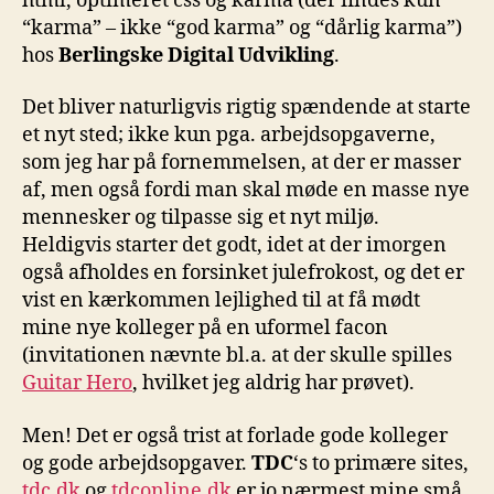
html, optimeret css og karma (der findes kun
“karma” – ikke “god karma” og “dårlig karma”)
hos
Berlingske Digital Udvikling
.
Det bliver naturligvis rigtig spændende at starte
et nyt sted; ikke kun pga. arbejdsopgaverne,
som jeg har på fornemmelsen, at der er masser
af, men også fordi man skal møde en masse nye
mennesker og tilpasse sig et nyt miljø.
Heldigvis starter det godt, idet at der imorgen
også afholdes en forsinket julefrokost, og det er
vist en kærkommen lejlighed til at få mødt
mine nye kolleger på en uformel facon
(invitationen nævnte bl.a. at der skulle spilles
Guitar Hero
, hvilket jeg aldrig har prøvet).
Men! Det er også trist at forlade gode kolleger
og gode arbejdsopgaver.
TDC
‘s to primære sites,
tdc.dk
og
tdconline.dk
er jo nærmest mine små