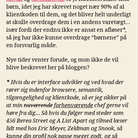
børn, idet jeg har skrevet noget nær 90% af al
klientkoden til dem, og det bliver helt underligt
at skulle overdrage dem i en andens varetægt…
især fordi der endnu ikke er ansat en afløser*,
så jeg har ikke kunne overdrage “børnene” på
en forsvarlig måde.
Nye tider venter forude, og mon ikke de vil
blive beskrevet her på bloggen?
*
Hvis du er interface udvikler og ved hvad der
rører sig indenfor browsere, semantik,
tilgængelighed og klientkode, så er jeg sikker på
at min
nuværende
forhenværende
chef gerne vil
høre fra dig… Så hvis du følger med steder som
456 Berea Street og A List Apart og tilmed læser
lidt med hos Eric Meyer, Zeldman og Snook, så
kunne din profil nok passe meget godt, og så