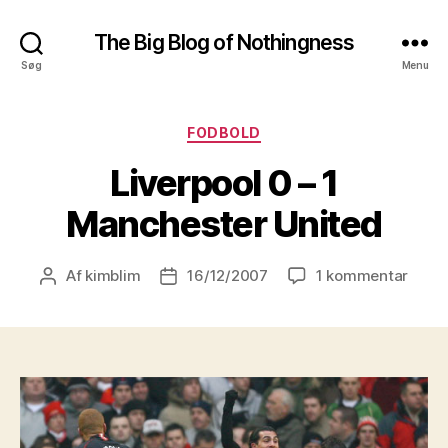
The Big Blog of Nothingness
Søg
Menu
Kategorier
FODBOLD
Liverpool 0 – 1
Manchester United
til
Af
kimblim
16/12/2007
1 kommentar
Indlægsforfatter
Indlægsdato
Liver
0
–
1
Manc
Unite