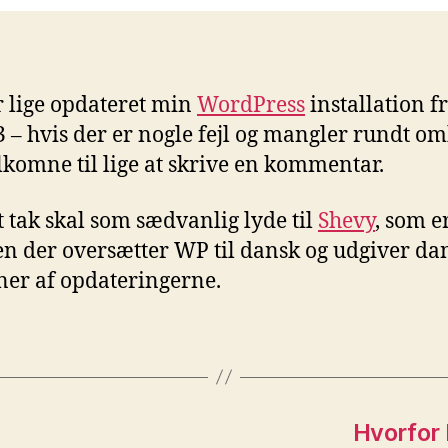
r lige opdateret min
WordPress
installation fr
0.3 – hvis der er nogle fejl og mangler rundt o
elkomne til lige at skrive en kommentar.
rt tak skal som sædvanlig lyde til
Shevy
, som e
 der oversætter WP til dansk og udgiver da
ner af opdateringerne.
Hvorfor 