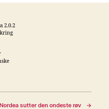
a 2.0.2
mkring
r
nske
Nordea sutter den ondeste røv
→