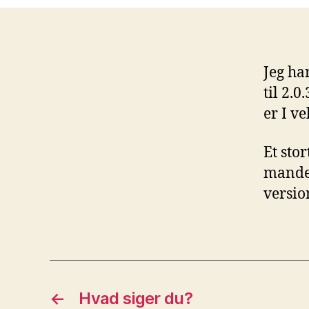
Jeg ha
til 2.
er I v
Et sto
manden
versio
←
Hvad siger du?